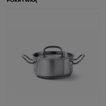
POKRYWKĄ