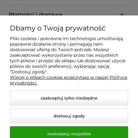
Płatności i dostawa
Dbamy o Twoją prywatność
Informacje
Pliki cookies i pokrewne im technologie umożliwiają
poprawne działanie strony i pomagają nam
O nas
dostosować ofertę do Twoich potrzeb. Możesz
zaakceptować wykorzystanie przez nas wszystkich
tych plików i przejść do sklepu lub dostosować użycie
plików do swoich preferencji, wybierając opcję
"Dostosuj zgody".
Wyposażenie Gastronomii - Projekty Technologiczne -
Więcej o plikach cookies przeczytasz w naszej Polityce
Sklep Gastronomiczny - Serwis Sprzętu
prywatności.
Gastronomicznego | Gdańsk - Trójmiasto - Pomorskie
zaakceptuj tylko niezbędne
dostosuj zgody
zaakceptuj wszystkie