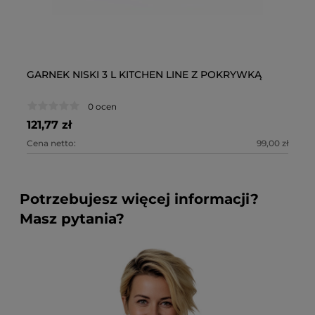
GARNEK NISKI 3 L KITCHEN LINE Z POKRYWKĄ
GA
0 ocen
121,77 zł
15
Cena netto:
99,00 zł
Ce
Potrzebujesz więcej informacji?
Masz pytania?