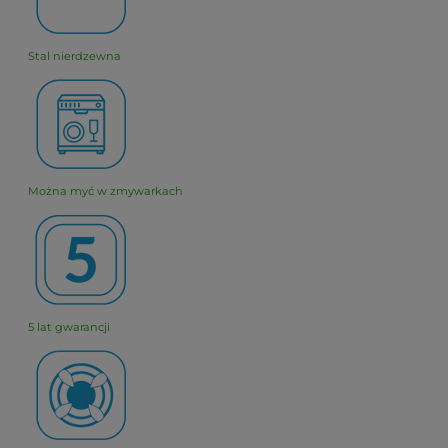
Stal nierdzewna
Można myć w zmywarkach
5 lat gwarancji