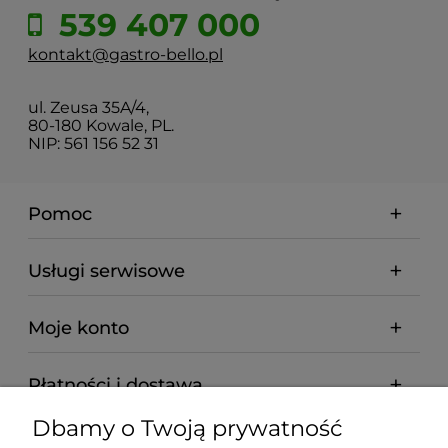
539 407 000
kontakt@gastro-bello.pl
ul. Zeusa 35A/4,
80-180 Kowale, PL.
NIP: 561 156 52 31
Pomoc
Usługi serwisowe
Moje konto
Płatności i dostawa
Dbamy o Twoją prywatność
Informacje