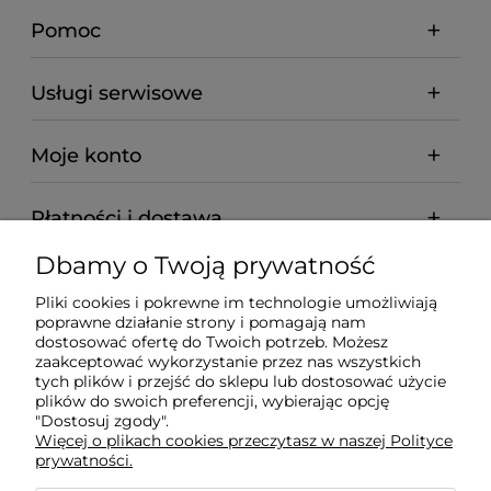
Pomoc
Usługi serwisowe
Moje konto
Płatności i dostawa
Dbamy o Twoją prywatność
Informacje
Pliki cookies i pokrewne im technologie umożliwiają
poprawne działanie strony i pomagają nam
O nas
dostosować ofertę do Twoich potrzeb. Możesz
zaakceptować wykorzystanie przez nas wszystkich
tych plików i przejść do sklepu lub dostosować użycie
plików do swoich preferencji, wybierając opcję
"Dostosuj zgody".
Wyposażenie Gastronomii - Projekty Technologiczne -
Więcej o plikach cookies przeczytasz w naszej Polityce
Sklep Gastronomiczny - Serwis Sprzętu
prywatności.
Gastronomicznego | Gdańsk - Trójmiasto - Pomorskie