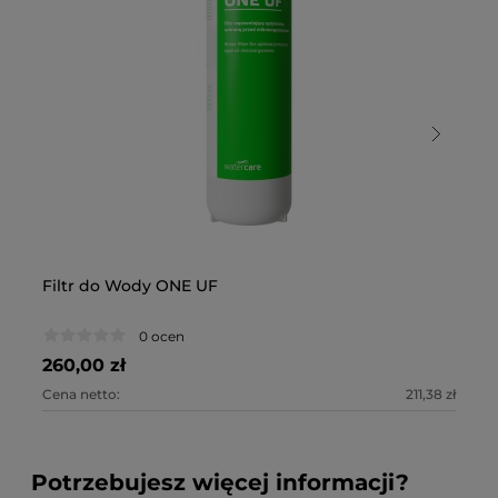
Filtr do Wody ONE UF
Fi
0 ocen
260,00 zł
21
Cena netto:
211,38 zł
Ce
Potrzebujesz więcej informacji?