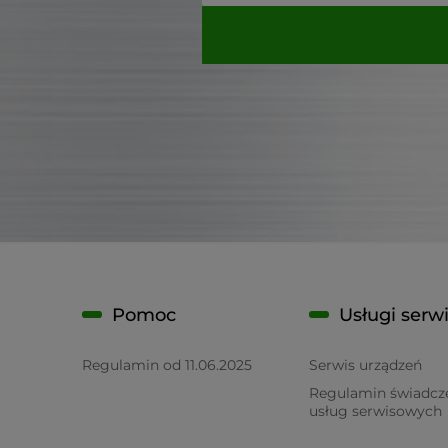
Pomoc
Usługi serw
Regulamin od 11.06.2025
Serwis urządzeń
Regulamin świadcz
usług serwisowych