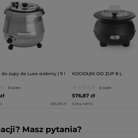
 do zupy de Luxe srebrny | 9 l
KOCIOŁEK DO ZUP 8 L
0 ocen
0 ocen
zł
576,87 zł
o:
565,85 zł
Cena netto:
acji? Masz pytania?