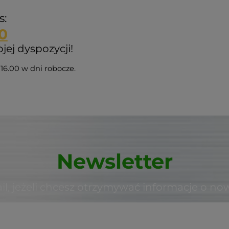
s:
0
ej dyspozycji!
16.00 w dni robocze.
Newsletter
il, jeżeli chcesz otrzymywać informacje o no