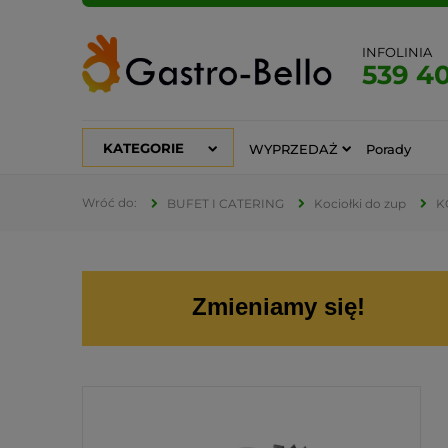
INFOLINIA
539 4
KATEGORIE
WYPRZEDAŻ
Porady
BUFET I CATERING
Kociołki do zup
K
Zmieniamy się!