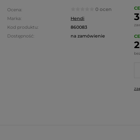
CE
0 ocen
Ocena:
3
Marka:
Hendi
za
Kod produktu:
860083
Dostępność:
na zamówienie
CE
2
be
za