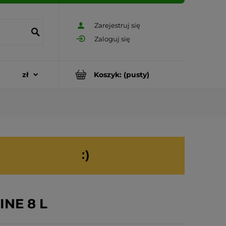
Zarejestruj się
Zaloguj się
Koszyk:
(pusty)
:)
INE 8 L