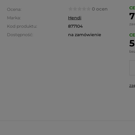
CE
0 ocen
Ocena:
7
Marka:
Hendi
za
Kod produktu:
877104
Dostępność:
na zamówienie
CE
5
be
za