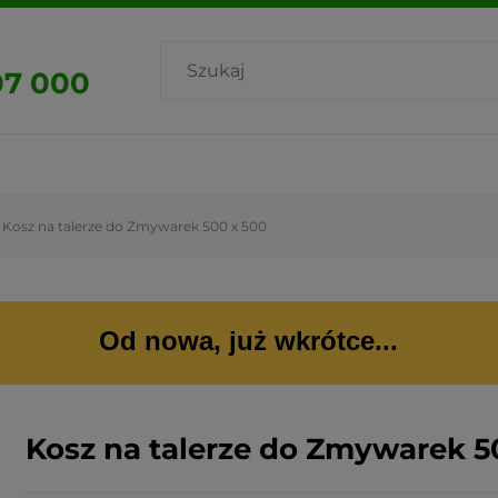
07 000
Kosz na talerze do Zmywarek 500 x 500
Od nowa, już wkrótce...
Kosz na talerze do Zmywarek 5