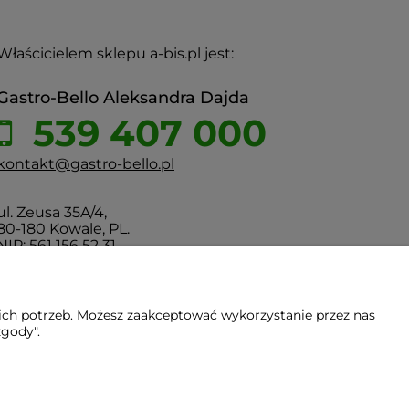
Właścicielem sklepu a-bis.pl jest:
Gastro-Bello Aleksandra Dajda
539 407 000
kontakt@gastro-bello.pl
ul. Zeusa 35A/4,
80-180 Kowale, PL.
NIP: 561 156 52 31
ich potrzeb. Możesz zaakceptować wykorzystanie przez nas
zgody".
Gdańsk - Trójmiasto - Pomorskie