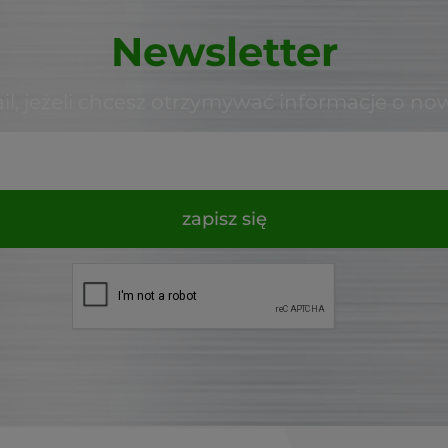
Newsletter
il, jeżeli chcesz otrzymywać informacje o no
zapisz się