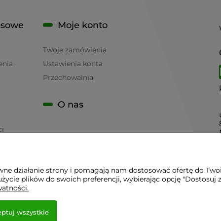
isowe
Moje konto
Twoje zamówienia
enia
Ustawienia konta
Przechowalnia
O nas
ci
awne działanie strony i pomagają nam dostosować ofertę do Two
życie plików do swoich preferencji, wybierając opcję "Dostosuj 
 - Sklep Gastronomiczny - Serwis Sprzętu Gastronomicznego | 
watności.
ptuj wszystkie