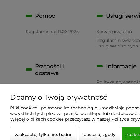
Pomoc
Usługi serw
Regulamin od 11.06.2025
Serwis urządzeń
Regulamin świadcz
usług serwisowych
Płatności i
Informacje
dostawa
Polityka prywatnoś
Płatność
RODO
Dbamy o Twoją prywatność
Czas realizacji zamówienia
Pliki cookies i pokrewne im technologie umożliwiają popr
wszystkich tych plików i przejść do sklepu lub dostosować u
Wyposażenie Gastronomii - Projekty Technologiczne
Więcej o plikach cookies przeczytasz w naszej Polityce pry
zaakceptuj tylko niezbędne
dostosuj zgody
zaakce