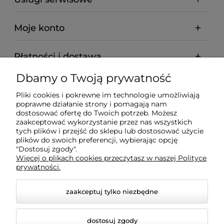
Moje konto
Płatności i dostawa
Dbamy o Twoją prywatność
Informacje
Pliki cookies i pokrewne im technologie umożliwiają
poprawne działanie strony i pomagają nam
O nas
dostosować ofertę do Twoich potrzeb. Możesz
zaakceptować wykorzystanie przez nas wszystkich
tych plików i przejść do sklepu lub dostosować użycie
plików do swoich preferencji, wybierając opcję
"Dostosuj zgody".
Wyposażenie Gastronomii - Projekty Technologiczne -
Więcej o plikach cookies przeczytasz w naszej Polityce
Sklep Gastronomiczny - Serwis Sprzętu
prywatności.
Gastronomicznego | Gdańsk - Trójmiasto - Pomorskie
zaakceptuj tylko niezbędne
dostosuj zgody