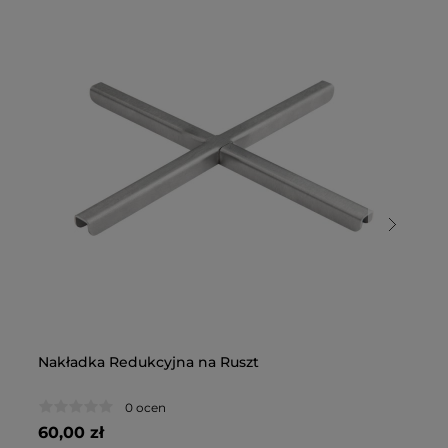
Nakładka Redukcyjna na Ruszt
Na
0 ocen
60,00 zł
18