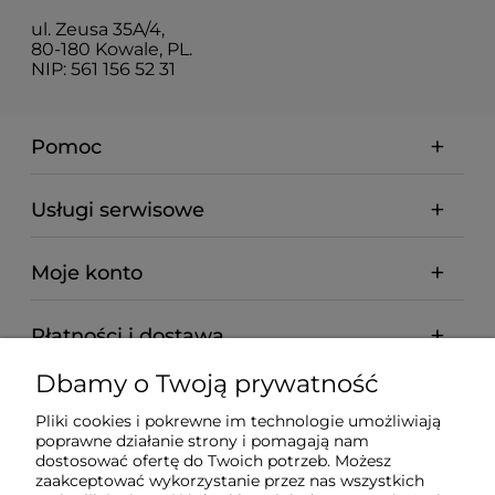
ul. Zeusa 35A/4,
80-180 Kowale, PL.
NIP: 561 156 52 31
Pomoc
Usługi serwisowe
Moje konto
Płatności i dostawa
Dbamy o Twoją prywatność
Informacje
Pliki cookies i pokrewne im technologie umożliwiają
poprawne działanie strony i pomagają nam
O nas
dostosować ofertę do Twoich potrzeb. Możesz
zaakceptować wykorzystanie przez nas wszystkich