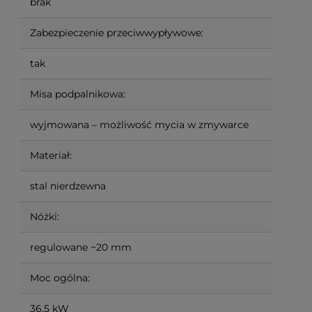
brak
Zabezpieczenie przeciwwypływowe:
tak
Misa podpalnikowa:
wyjmowana – możliwość mycia w zmywarce
Materiał:
stal nierdzewna
Nóżki:
regulowane ~20 mm
Moc ogólna:
36,5 kW