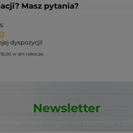
acji? Masz pytania?
s:
0
ej dyspozycji!
16.00 w dni robocze.
Newsletter
il, jeżeli chcesz otrzymywać informacje o no