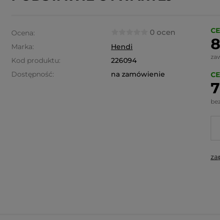
CE
0 ocen
Ocena:
8
Marka:
Hendi
za
Kod produktu:
226094
Dostępność:
na zamówienie
CE
7
be
za