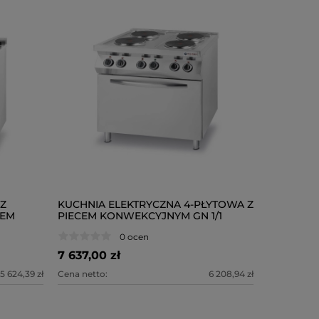
 Z
KUCHNIA ELEKTRYCZNA 4-PŁYTOWA Z
IEM
PIECEM KONWEKCYJNYM GN 1/1
0 ocen
7 637,00 zł
5 624,39 zł
Cena netto:
6 208,94 zł