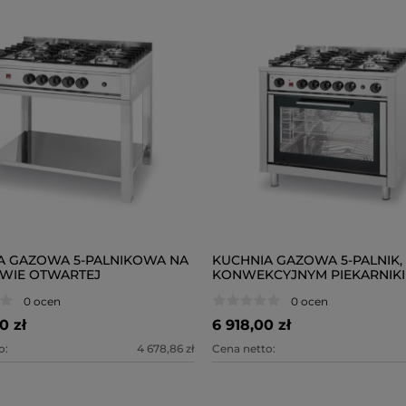
A GAZOWA 5-PALNIKOWA NA
KUCHNIA GAZOWA 5-PALNIK,
WIE OTWARTEJ
KONWEKCYJNYM PIEKARNIK
ELEKTR, I GRILLEM
0 ocen
0 ocen
0 zł
6 918,00 zł
o:
4 678,86 zł
Cena netto: