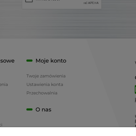
isowe
Moje konto
Twoje zamówienia
enia
Ustawienia konta
Przechowalnia
O nas
ci