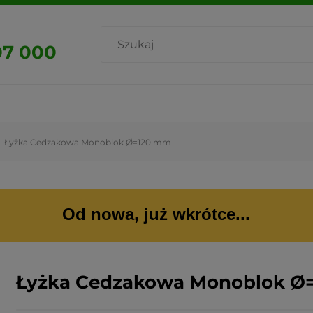
07 000
Łyżka Cedzakowa Monoblok Ø=120 mm
Od nowa, już wkrótce...
Łyżka Cedzakowa Monoblok Ø