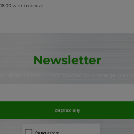
16.00 w dni robocze.
Newsletter
il, jeżeli chcesz otrzymywać informacje o no
zapisz się