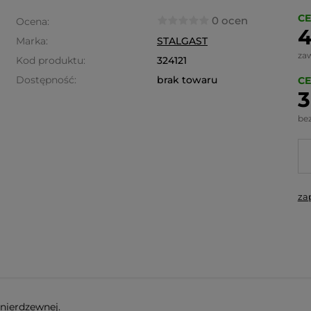
CE
0 ocen
Ocena:
4
Marka:
STALGAST
za
Kod produktu:
324121
Dostępność:
brak towaru
CE
3
be
za
nierdzewnej.