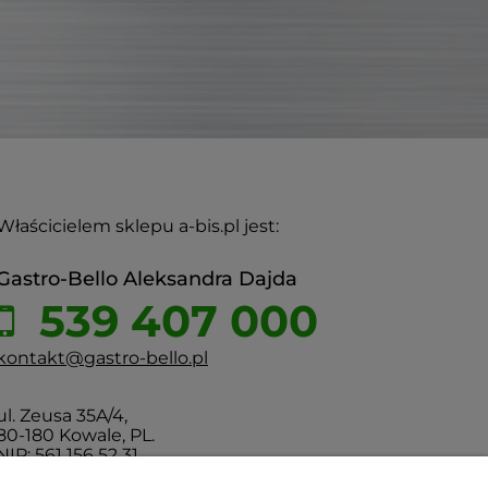
Właścicielem sklepu a-bis.pl jest:
Gastro-Bello Aleksandra Dajda
539 407 000
kontakt@gastro-bello.pl
ul. Zeusa 35A/4,
80-180 Kowale, PL.
NIP: 561 156 52 31