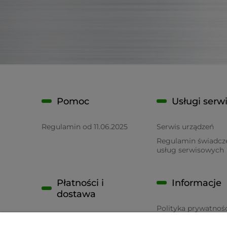
Pomoc
Usługi serw
Regulamin od 11.06.2025
Serwis urządzeń
Regulamin świadcz
usług serwisowych
Płatności i
Informacje
dostawa
Polityka prywatnoś
Płatność
RODO