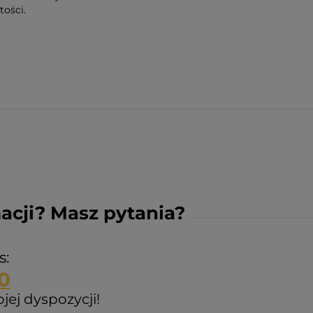
ości.
acji? Masz pytania?
s:
0
ej dyspozycji!