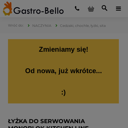
NACZYNIA
Cedzaki, chochle, łyżki, sita
Zmieniamy się!
Od nowa, już wkrótce...
:)
ŁYŻKA DO SERWOWANIA