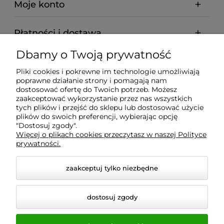
Moje konto
Płatności i dostawa
Dbamy o Twoją prywatność
Informacje
Pliki cookies i pokrewne im technologie umożliwiają
poprawne działanie strony i pomagają nam
O nas
dostosować ofertę do Twoich potrzeb. Możesz
zaakceptować wykorzystanie przez nas wszystkich
tych plików i przejść do sklepu lub dostosować użycie
plików do swoich preferencji, wybierając opcję
"Dostosuj zgody".
Wyposażenie Gastronomii - Projekty Technologiczne -
Więcej o plikach cookies przeczytasz w naszej Polityce
Sklep Gastronomiczny - Serwis Sprzętu
prywatności.
Gastronomicznego | Gdańsk - Trójmiasto - Pomorskie
zaakceptuj tylko niezbędne
dostosuj zgody