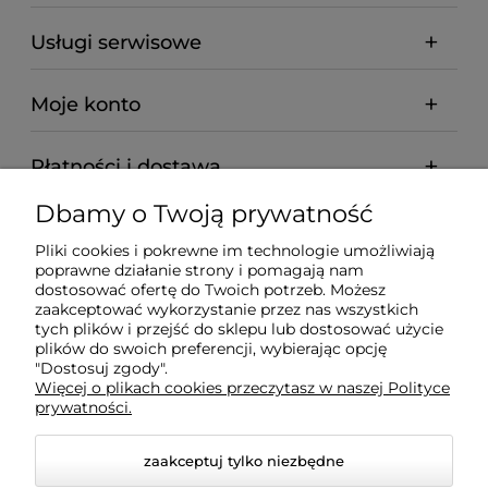
Usługi serwisowe
Moje konto
Płatności i dostawa
Dbamy o Twoją prywatność
Informacje
Pliki cookies i pokrewne im technologie umożliwiają
poprawne działanie strony i pomagają nam
O nas
dostosować ofertę do Twoich potrzeb. Możesz
zaakceptować wykorzystanie przez nas wszystkich
tych plików i przejść do sklepu lub dostosować użycie
plików do swoich preferencji, wybierając opcję
"Dostosuj zgody".
Wyposażenie Gastronomii - Projekty Technologiczne -
Więcej o plikach cookies przeczytasz w naszej Polityce
Sklep Gastronomiczny - Serwis Sprzętu
prywatności.
Gastronomicznego | Gdańsk - Trójmiasto - Pomorskie
zaakceptuj tylko niezbędne