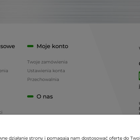
isowe
Moje konto
Twoje zamówienia
enia
Ustawienia konta
Przechowalnia
O nas
ci
awne działanie strony i pomagają nam dostosować ofertę do Two