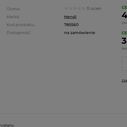
CE
0 ocen
Ocena:
4
Marka:
Hendi
za
Kod produktu:
785560
Dostępność:
na zamówienie
CE
3
be
za
rcelany.