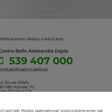
Właścicielem sklepu a-bis.pl jest:
Gastro-Bello Aleksandra Dajda
539 407 000
kontakt@gastro-bello.pl
ul. Zeusa 35A/4,
80-180 Kowale, PL.
NIP: 561 156 52 31
ich potrzeb. Możesz zaakceptować wykorzystanie przez nas