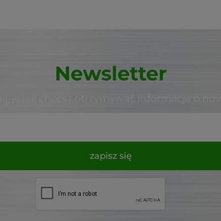
Newsletter
il, jeżeli chcesz otrzymywać informacje o no
zapisz się