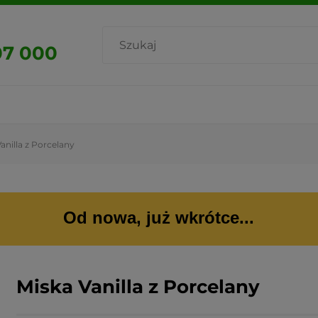
07 000
anilla z Porcelany
Od nowa, już wkrótce...
Miska Vanilla z Porcelany