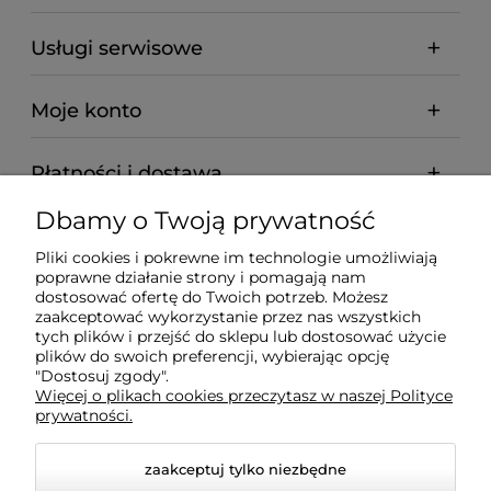
Usługi serwisowe
Moje konto
Płatności i dostawa
Dbamy o Twoją prywatność
Informacje
Pliki cookies i pokrewne im technologie umożliwiają
poprawne działanie strony i pomagają nam
O nas
dostosować ofertę do Twoich potrzeb. Możesz
zaakceptować wykorzystanie przez nas wszystkich
tych plików i przejść do sklepu lub dostosować użycie
plików do swoich preferencji, wybierając opcję
"Dostosuj zgody".
Wyposażenie Gastronomii - Projekty Technologiczne -
Więcej o plikach cookies przeczytasz w naszej Polityce
Sklep Gastronomiczny - Serwis Sprzętu
prywatności.
Gastronomicznego | Gdańsk - Trójmiasto - Pomorskie
zaakceptuj tylko niezbędne