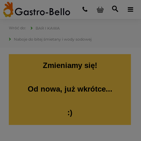
BAR I KAWA
Naboje do bitej śmietany i wody sodowej
Zmieniamy się!
Od nowa, już wkrótce...
:)