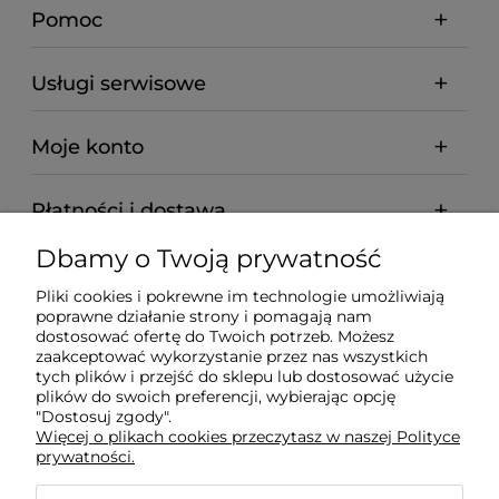
Pomoc
Usługi serwisowe
Moje konto
Płatności i dostawa
Dbamy o Twoją prywatność
Informacje
Pliki cookies i pokrewne im technologie umożliwiają
poprawne działanie strony i pomagają nam
O nas
dostosować ofertę do Twoich potrzeb. Możesz
zaakceptować wykorzystanie przez nas wszystkich
tych plików i przejść do sklepu lub dostosować użycie
plików do swoich preferencji, wybierając opcję
"Dostosuj zgody".
Wyposażenie Gastronomii - Projekty Technologiczne -
Więcej o plikach cookies przeczytasz w naszej Polityce
Sklep Gastronomiczny - Serwis Sprzętu
prywatności.
Gastronomicznego | Gdańsk - Trójmiasto - Pomorskie