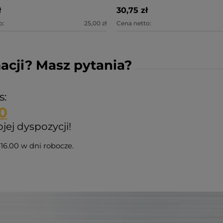
ł
30,75 zł
o:
25,00 zł
Cena netto:
acji? Masz pytania?
s:
0
ej dyspozycji!
16.00 w dni robocze.