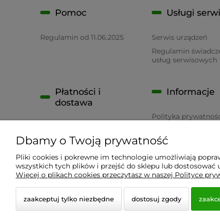
Pomoc
Usługi serw
Regulamin od 11.06.2025
Serwis urządzeń
Regulamin świadcz
usług serwisowych
Płatności i
Informacje
dostawa
Polityka prywatnoś
Płatność
RODO
Dbamy o Twoją prywatność
Czas realizacji zamówienia
Pliki cookies i pokrewne im technologie umożliwiają popr
wszystkich tych plików i przejść do sklepu lub dostosować u
Wyposażenie Gastronomii - Projekty Technologiczne
Więcej o plikach cookies przeczytasz w naszej Polityce pry
zaakceptuj tylko niezbędne
dostosuj zgody
zaakce