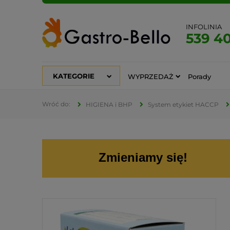
INFOLINIA
539 4
KATEGORIE
WYPRZEDAŻ
Porady
HIGIENA i BHP
System etykiet HACCP
Zmieniamy się!