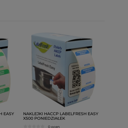
H EASY
NAKLEJKI HACCP LABELFRESH EASY
NAKLEJKI
X500 PONIEDZIAŁEK
X500 SO
0 ocen