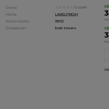
CE
0 ocen
Ocena:
3
Marka:
LABELFRESH
za
Kod produktu:
18012
Dostępność:
brak towaru
CE
3
be
za