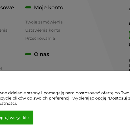
isowe
Moje konto
Twoje zamówienia
enia
Ustawienia konta
Przechowalnia
O nas
ci
awne działanie strony i pomagają nam dostosować ofertę do Two
życie plików do swoich preferencji, wybierając opcję "Dostosuj 
 - Sklep Gastronomiczny - Serwis Sprzętu Gastronomicznego | 
watności.
ptuj wszystkie