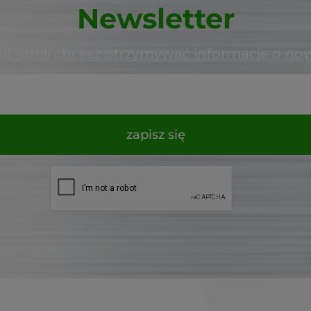
Newsletter
il, jeżeli chcesz otrzymywać informacje o no
zapisz się