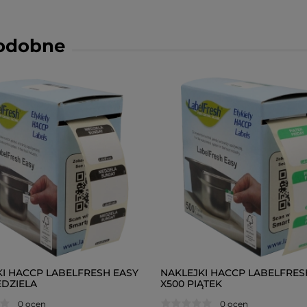
podobne
KI HACCP LABELFRESH EASY
NAKLEJKI HACCP LABELFRES
EDZIELA
X500 PIĄTEK
0 ocen
0 ocen