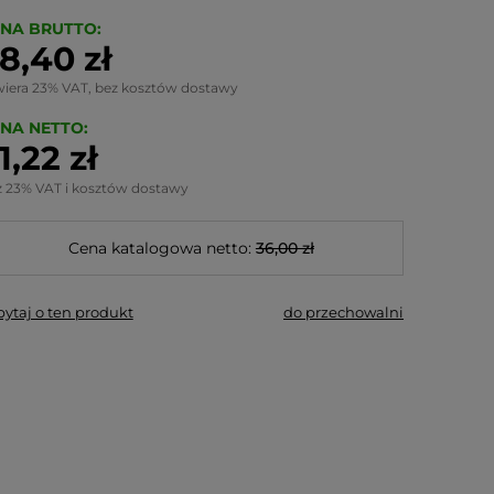
NA BRUTTO:
8,40 zł
wiera 23% VAT, bez kosztów dostawy
NA NETTO:
1,22 zł
z 23% VAT i kosztów dostawy
Cena katalogowa netto:
36,00 zł
pytaj o ten produkt
do przechowalni