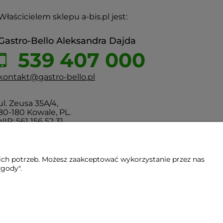
Właścicielem sklepu a-bis.pl jest:
Gastro-Bello Aleksandra Dajda
539 407 000
kontakt@gastro-bello.pl
ul. Zeusa 35A/4,
80-180 Kowale, PL.
NIP: 561 156 52 31
ich potrzeb. Możesz zaakceptować wykorzystanie przez nas
zgody".
Gdańsk - Trójmiasto - Pomorskie