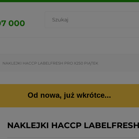
07 000
NAKLEJKI HACCP LABELFRESH PRO X250 PIĄTEK
Od nowa, już wkrótce...
NAKLEJKI HACCP LABELFRESH