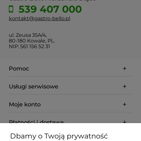
539 407 000
kontakt@gastro-bello.pl
ul. Zeusa 35A/4,
80-180 Kowale, PL.
NIP: 561 156 52 31
Pomoc
Usługi serwisowe
Moje konto
Płatności i dostawa
Dbamy o Twoją prywatność
Informacje