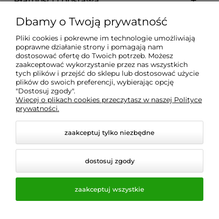
Płatności i dostawa
Dbamy o Twoją prywatność
Informacje
Pliki cookies i pokrewne im technologie umożliwiają
poprawne działanie strony i pomagają nam
O nas
dostosować ofertę do Twoich potrzeb. Możesz
zaakceptować wykorzystanie przez nas wszystkich
tych plików i przejść do sklepu lub dostosować użycie
plików do swoich preferencji, wybierając opcję
"Dostosuj zgody".
Wyposażenie Gastronomii - Projekty Technologiczne -
Więcej o plikach cookies przeczytasz w naszej Polityce
Sklep Gastronomiczny - Serwis Sprzętu
prywatności.
Gastronomicznego | Gdańsk - Trójmiasto - Pomorskie
zaakceptuj tylko niezbędne
dostosuj zgody
zaakceptuj wszystkie
© 2026 a-bis.pl. Wszelkie prawa zastrzeżone.
Styl graficzny i aplikacje ShopGadget.pl
Sklep