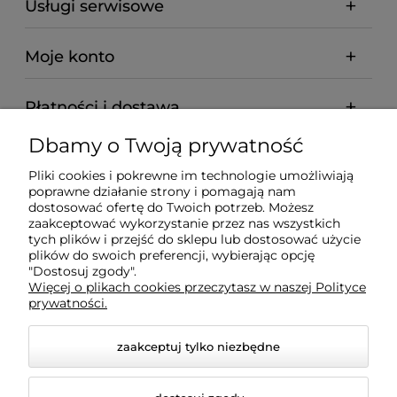
Usługi serwisowe
Moje konto
Płatności i dostawa
Dbamy o Twoją prywatność
Informacje
Pliki cookies i pokrewne im technologie umożliwiają
poprawne działanie strony i pomagają nam
O nas
dostosować ofertę do Twoich potrzeb. Możesz
zaakceptować wykorzystanie przez nas wszystkich
tych plików i przejść do sklepu lub dostosować użycie
plików do swoich preferencji, wybierając opcję
"Dostosuj zgody".
Wyposażenie Gastronomii - Projekty Technologiczne -
Więcej o plikach cookies przeczytasz w naszej Polityce
Sklep Gastronomiczny - Serwis Sprzętu
prywatności.
Gastronomicznego | Gdańsk - Trójmiasto - Pomorskie
zaakceptuj tylko niezbędne