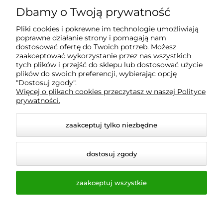
Dbamy o Twoją prywatność
Informacje
Pliki cookies i pokrewne im technologie umożliwiają
poprawne działanie strony i pomagają nam
O nas
dostosować ofertę do Twoich potrzeb. Możesz
zaakceptować wykorzystanie przez nas wszystkich
tych plików i przejść do sklepu lub dostosować użycie
plików do swoich preferencji, wybierając opcję
"Dostosuj zgody".
Wyposażenie Gastronomii - Projekty Technologiczne -
Więcej o plikach cookies przeczytasz w naszej Polityce
Sklep Gastronomiczny - Serwis Sprzętu
prywatności.
Gastronomicznego | Gdańsk - Trójmiasto - Pomorskie
zaakceptuj tylko niezbędne
dostosuj zgody
zaakceptuj wszystkie
© 2026 a-bis.pl. Wszelkie prawa zastrzeżone.
Styl graficzny i aplikacje ShopGadget.pl
Sklep
internetowy Shoper.pl