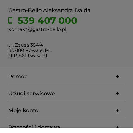
Gastro-Bello Aleksandra Dajda
539 407 000
kontakt@gastro-bello.pl
ul. Zeusa 35A/4,
80-180 Kowale, PL.
NIP: 561 156 52 31
Pomoc
Usługi serwisowe
Moje konto
Płatności i dostawa