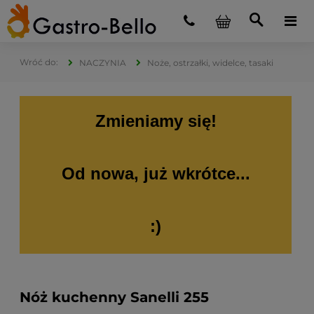
NACZYNIA
Noże, ostrzałki, widelce, tasaki
Zmieniamy się!
Od nowa, już wkrótce...
:)
Nóż kuchenny Sanelli 255