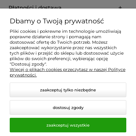
Płatności i dostawa
Dbamy o Twoją prywatność
Informacje
Pliki cookies i pokrewne im technologie umożliwiają
poprawne działanie strony i pomagają nam
O nas
dostosować ofertę do Twoich potrzeb. Możesz
zaakceptować wykorzystanie przez nas wszystkich
tych plików i przejść do sklepu lub dostosować użycie
plików do swoich preferencji, wybierając opcję
"Dostosuj zgody".
Wyposażenie Gastronomii - Projekty Technologiczne -
Więcej o plikach cookies przeczytasz w naszej Polityce
Sklep Gastronomiczny - Serwis Sprzętu
prywatności.
Gastronomicznego | Gdańsk - Trójmiasto - Pomorskie
zaakceptuj tylko niezbędne
dostosuj zgody
zaakceptuj wszystkie
© 2026 a-bis.pl. Wszelkie prawa zastrzeżone.