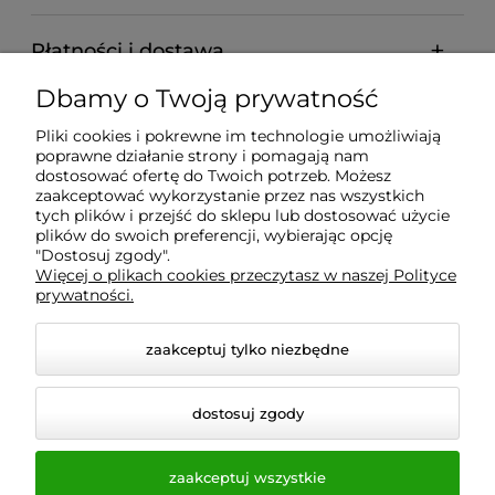
Płatności i dostawa
Dbamy o Twoją prywatność
Informacje
Pliki cookies i pokrewne im technologie umożliwiają
poprawne działanie strony i pomagają nam
O nas
dostosować ofertę do Twoich potrzeb. Możesz
zaakceptować wykorzystanie przez nas wszystkich
tych plików i przejść do sklepu lub dostosować użycie
plików do swoich preferencji, wybierając opcję
"Dostosuj zgody".
Wyposażenie Gastronomii - Projekty Technologiczne -
Więcej o plikach cookies przeczytasz w naszej Polityce
Sklep Gastronomiczny - Serwis Sprzętu
prywatności.
Gastronomicznego | Gdańsk - Trójmiasto - Pomorskie
zaakceptuj tylko niezbędne
dostosuj zgody
zaakceptuj wszystkie