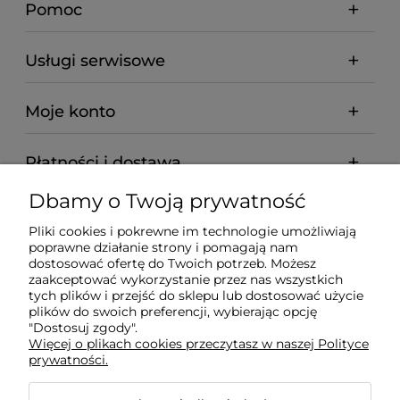
Pomoc
Usługi serwisowe
Moje konto
Płatności i dostawa
Dbamy o Twoją prywatność
Informacje
Pliki cookies i pokrewne im technologie umożliwiają
poprawne działanie strony i pomagają nam
O nas
dostosować ofertę do Twoich potrzeb. Możesz
zaakceptować wykorzystanie przez nas wszystkich
tych plików i przejść do sklepu lub dostosować użycie
plików do swoich preferencji, wybierając opcję
"Dostosuj zgody".
Wyposażenie Gastronomii - Projekty Technologiczne -
Więcej o plikach cookies przeczytasz w naszej Polityce
Sklep Gastronomiczny - Serwis Sprzętu
prywatności.
Gastronomicznego | Gdańsk - Trójmiasto - Pomorskie