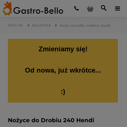
NACZYNIA
Noże, ostrzałki, widelce, tasaki
Zmieniamy się!
Od nowa, już wkrótce...
:)
Nożyce do Drobiu 240 Hendi