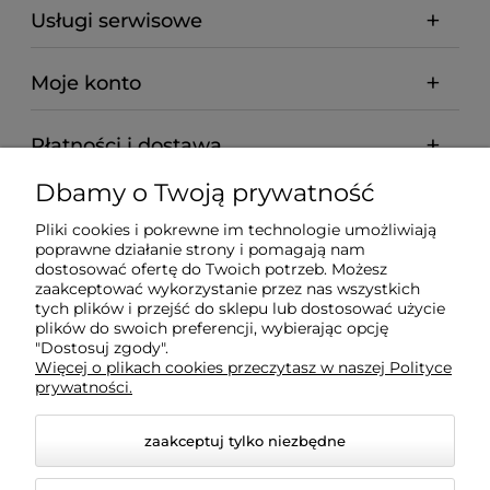
Usługi serwisowe
Moje konto
Płatności i dostawa
Dbamy o Twoją prywatność
Informacje
Pliki cookies i pokrewne im technologie umożliwiają
poprawne działanie strony i pomagają nam
O nas
dostosować ofertę do Twoich potrzeb. Możesz
zaakceptować wykorzystanie przez nas wszystkich
tych plików i przejść do sklepu lub dostosować użycie
plików do swoich preferencji, wybierając opcję
"Dostosuj zgody".
Wyposażenie Gastronomii - Projekty Technologiczne -
Więcej o plikach cookies przeczytasz w naszej Polityce
Sklep Gastronomiczny - Serwis Sprzętu
prywatności.
Gastronomicznego | Gdańsk - Trójmiasto - Pomorskie
zaakceptuj tylko niezbędne