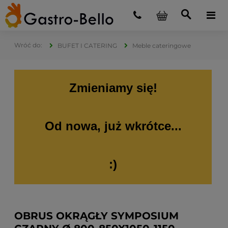
BUFET I CATERING
Meble cateringowe
Zmieniamy się!
Od nowa, już wkrótce...
:)
OBRUS OKRĄGŁY SYMPOSIUM