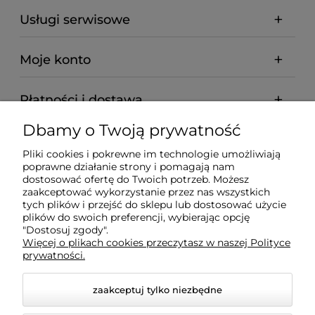
Usługi serwisowe
Moje konto
Płatności i dostawa
Dbamy o Twoją prywatność
Informacje
Pliki cookies i pokrewne im technologie umożliwiają
poprawne działanie strony i pomagają nam
O nas
dostosować ofertę do Twoich potrzeb. Możesz
zaakceptować wykorzystanie przez nas wszystkich
tych plików i przejść do sklepu lub dostosować użycie
plików do swoich preferencji, wybierając opcję
"Dostosuj zgody".
Wyposażenie Gastronomii - Projekty Technologiczne -
Więcej o plikach cookies przeczytasz w naszej Polityce
Sklep Gastronomiczny - Serwis Sprzętu
prywatności.
Gastronomicznego | Gdańsk - Trójmiasto - Pomorskie
zaakceptuj tylko niezbędne