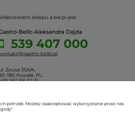
Właścicielem sklepu a-bis.pl jest:
Gastro-Bello Aleksandra Dajda
539 407 000
kontakt@gastro-bello.pl
ul. Zeusa 35A/4,
80-180 Kowale, PL.
NIP: 561 156 52 31
ich potrzeb. Możesz zaakceptować wykorzystanie przez nas
zgody".
Gdańsk - Trójmiasto - Pomorskie