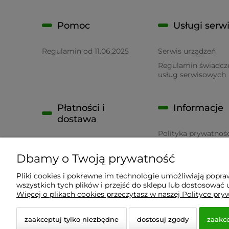
Pomoc
Usługi serw
Regulamin od 11.06.2025
Serwis urządzeń
Regulamin świadcz
usług serwisowych
Płatności i
Informacje
dostawa
Polityka prywatnoś
Płatność
RODO
Dbamy o Twoją prywatność
Czas realizacji zamówienia
Pliki cookies i pokrewne im technologie umożliwiają popr
wszystkich tych plików i przejść do sklepu lub dostosować u
Wyposażenie Gastronomii - Projekty Technologiczne
Więcej o plikach cookies przeczytasz w naszej Polityce pry
zaakceptuj tylko niezbędne
dostosuj zgody
zaakce