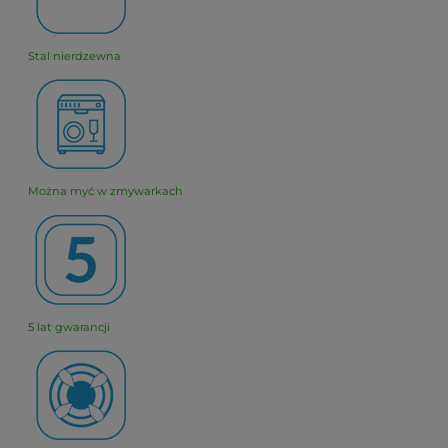
Stal nierdzewna
Można myć w zmywarkach
5 lat gwarancji