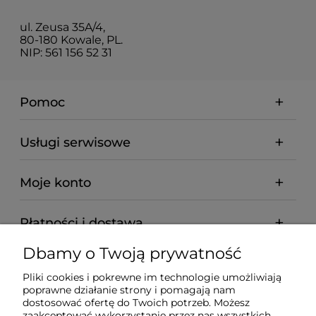
ul. Zeusa 35A/4,
80-180 Kowale, PL.
NIP: 561 156 52 31
Pomoc
Usługi serwisowe
Moje konto
Płatności i dostawa
Dbamy o Twoją prywatność
Informacje
Pliki cookies i pokrewne im technologie umożliwiają
poprawne działanie strony i pomagają nam
O nas
dostosować ofertę do Twoich potrzeb. Możesz
zaakceptować wykorzystanie przez nas wszystkich