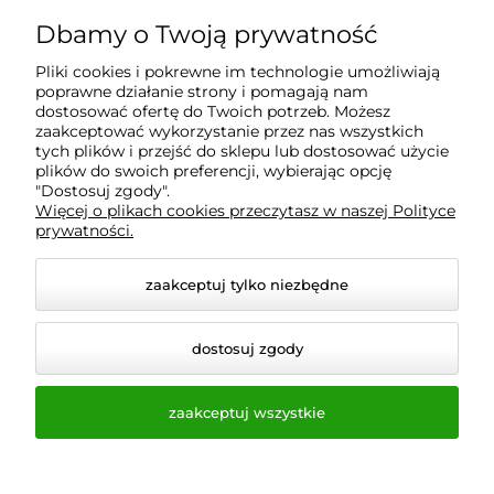
Dbamy o Twoją prywatność
Informacje
Pliki cookies i pokrewne im technologie umożliwiają
poprawne działanie strony i pomagają nam
O nas
dostosować ofertę do Twoich potrzeb. Możesz
zaakceptować wykorzystanie przez nas wszystkich
tych plików i przejść do sklepu lub dostosować użycie
plików do swoich preferencji, wybierając opcję
"Dostosuj zgody".
Wyposażenie Gastronomii - Projekty Technologiczne -
Więcej o plikach cookies przeczytasz w naszej Polityce
Sklep Gastronomiczny - Serwis Sprzętu
prywatności.
Gastronomicznego | Gdańsk - Trójmiasto - Pomorskie
zaakceptuj tylko niezbędne
dostosuj zgody
zaakceptuj wszystkie
© 2026 a-bis.pl. Wszelkie prawa zastrzeżone.
Styl graficzny i aplikacje ShopGadget.pl
Sklep
internetowy Shoper.pl