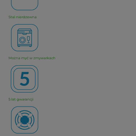
Stal nierdzewna
Można myć w zmywarkach
5 lat gwarancji