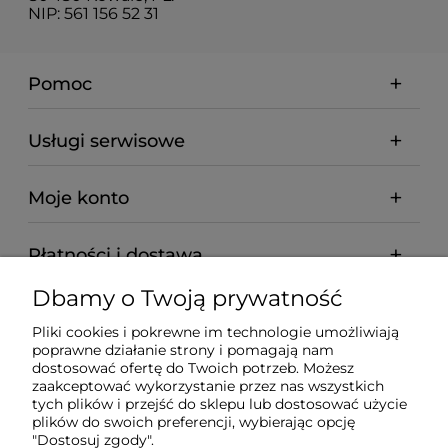
NIP: 561 156 52 31
Pomoc
Usługi serwisowe
Moje konto
Płatności i dostawa
Dbamy o Twoją prywatność
Informacje
Pliki cookies i pokrewne im technologie umożliwiają
poprawne działanie strony i pomagają nam
O nas
dostosować ofertę do Twoich potrzeb. Możesz
zaakceptować wykorzystanie przez nas wszystkich
tych plików i przejść do sklepu lub dostosować użycie
plików do swoich preferencji, wybierając opcję
"Dostosuj zgody".
Wyposażenie Gastronomii - Projekty Technologiczne -