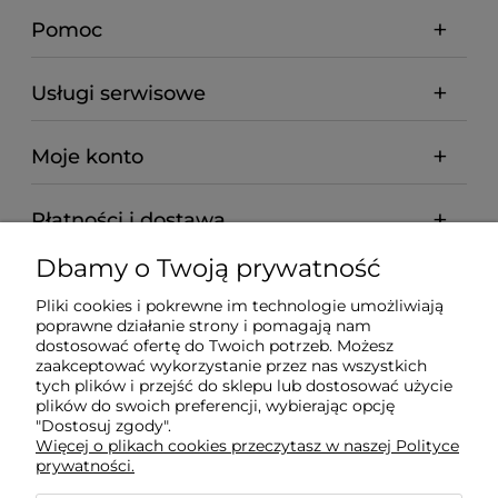
Pomoc
Usługi serwisowe
Moje konto
Płatności i dostawa
Dbamy o Twoją prywatność
Informacje
Pliki cookies i pokrewne im technologie umożliwiają
poprawne działanie strony i pomagają nam
O nas
dostosować ofertę do Twoich potrzeb. Możesz
zaakceptować wykorzystanie przez nas wszystkich
tych plików i przejść do sklepu lub dostosować użycie
plików do swoich preferencji, wybierając opcję
"Dostosuj zgody".
Wyposażenie Gastronomii - Projekty Technologiczne -
Więcej o plikach cookies przeczytasz w naszej Polityce
Sklep Gastronomiczny - Serwis Sprzętu
prywatności.
Gastronomicznego | Gdańsk - Trójmiasto - Pomorskie