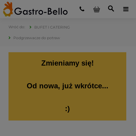
BUFET I CATERING
Podgrzewacze do potraw
Zmieniamy się!
Od nowa, już wkrótce...
:)