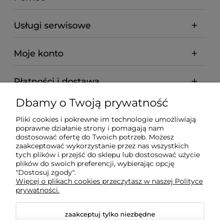
Usługi serwisowe
Moje konto
Płatności i dostawa
Dbamy o Twoją prywatność
Informacje
Pliki cookies i pokrewne im technologie umożliwiają
poprawne działanie strony i pomagają nam
O nas
dostosować ofertę do Twoich potrzeb. Możesz
zaakceptować wykorzystanie przez nas wszystkich
tych plików i przejść do sklepu lub dostosować użycie
plików do swoich preferencji, wybierając opcję
"Dostosuj zgody".
Wyposażenie Gastronomii - Projekty Technologiczne -
Więcej o plikach cookies przeczytasz w naszej Polityce
Sklep Gastronomiczny - Serwis Sprzętu
prywatności.
Gastronomicznego | Gdańsk - Trójmiasto - Pomorskie
zaakceptuj tylko niezbędne