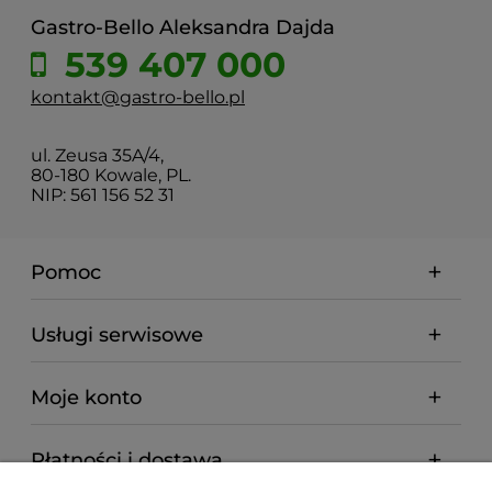
Gastro-Bello Aleksandra Dajda
539 407 000
kontakt@gastro-bello.pl
ul. Zeusa 35A/4,
80-180 Kowale, PL.
NIP: 561 156 52 31
Pomoc
Usługi serwisowe
Moje konto
Płatności i dostawa