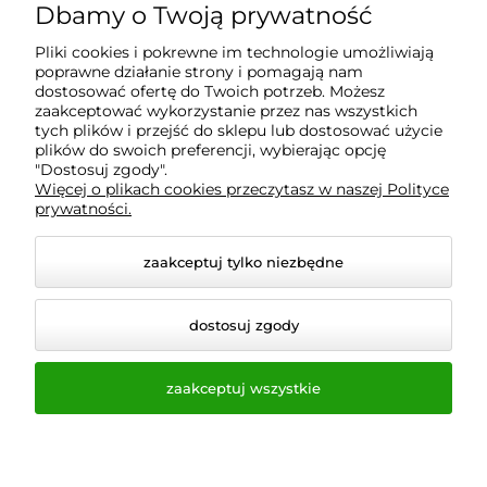
Dbamy o Twoją prywatność
Informacje
Pliki cookies i pokrewne im technologie umożliwiają
poprawne działanie strony i pomagają nam
O nas
dostosować ofertę do Twoich potrzeb. Możesz
zaakceptować wykorzystanie przez nas wszystkich
tych plików i przejść do sklepu lub dostosować użycie
plików do swoich preferencji, wybierając opcję
"Dostosuj zgody".
Wyposażenie Gastronomii - Projekty Technologiczne -
Więcej o plikach cookies przeczytasz w naszej Polityce
Sklep Gastronomiczny - Serwis Sprzętu
prywatności.
Gastronomicznego | Gdańsk - Trójmiasto - Pomorskie
zaakceptuj tylko niezbędne
dostosuj zgody
zaakceptuj wszystkie
© 2026 a-bis.pl. Wszelkie prawa zastrzeżone.
Styl graficzny i aplikacje ShopGadget.pl
Sklep
internetowy Shoper.pl