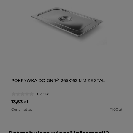
POKRYWKA DO GN 1/4 265X162 MM ZE STALI
PO
N
0 ocen
13,53 zł
39
Cena netto:
11,00 zł
Ce