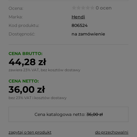
0 ocen
Ocena:
Marka:
Hendi
Kod produktu:
806524
Dostępność:
na zamówienie
CENA BRUTTO:
44,28 zł
zawiera 23% VAT, bez kosztów dostawy
CENA NETTO:
36,00 zł
bez 23% VAT i kosztów dostawy
Cena katalogowa netto:
36,00 zł
zapytaj o ten produkt
do przechowalni