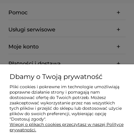
Pomoc
Usługi serwisowe
Moje konto
Płatności i dostawa
Dbamy o Twoją prywatność
Informacje
Pliki cookies i pokrewne im technologie umożliwiają
poprawne działanie strony i pomagają nam
O nas
dostosować ofertę do Twoich potrzeb. Możesz
zaakceptować wykorzystanie przez nas wszystkich
tych plików i przejść do sklepu lub dostosować użycie
plików do swoich preferencji, wybierając opcję
"Dostosuj zgody".
Wyposażenie Gastronomii - Projekty Technologiczne -
Więcej o plikach cookies przeczytasz w naszej Polityce
Sklep Gastronomiczny - Serwis Sprzętu
prywatności.
Gastronomicznego | Gdańsk - Trójmiasto - Pomorskie