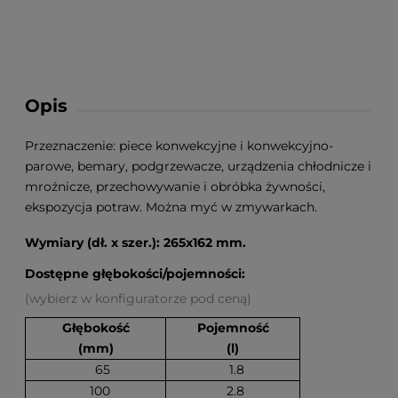
Opis
Przeznaczenie: piece konwekcyjne i konwekcyjno-
parowe, bemary, podgrzewacze, urządzenia chłodnicze i
mroźnicze, przechowywanie i obróbka żywności,
ekspozycja potraw. Można myć w zmywarkach.
Wymiary (dł. x szer.): 265x162 mm.
Dostępne głębokości/pojemności:
(wybierz w konfiguratorze pod ceną)
Głębokość
Pojemność
(mm)
(l)
65
1.8
100
2.8