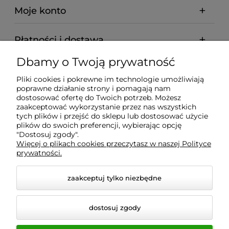
Moje konto
Płatności i dostawa
Dbamy o Twoją prywatność
Informacje
Pliki cookies i pokrewne im technologie umożliwiają
poprawne działanie strony i pomagają nam
O nas
dostosować ofertę do Twoich potrzeb. Możesz
zaakceptować wykorzystanie przez nas wszystkich
tych plików i przejść do sklepu lub dostosować użycie
plików do swoich preferencji, wybierając opcję
"Dostosuj zgody".
Wyposażenie Gastronomii - Projekty Technologiczne -
Więcej o plikach cookies przeczytasz w naszej Polityce
Sklep Gastronomiczny - Serwis Sprzętu
prywatności.
Gastronomicznego | Gdańsk - Trójmiasto - Pomorskie
zaakceptuj tylko niezbędne
dostosuj zgody