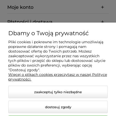
Moje konto
Płatności i dostawa
Dbamy o Twoją prywatność
Informacje
Pliki cookies i pokrewne im technologie umożliwiają
poprawne działanie strony i pomagają nam
O nas
dostosować ofertę do Twoich potrzeb. Możesz
zaakceptować wykorzystanie przez nas wszystkich
tych plików i przejść do sklepu lub dostosować użycie
plików do swoich preferencji, wybierając opcję
"Dostosuj zgody".
Wyposażenie Gastronomii - Projekty Technologiczne -
Więcej o plikach cookies przeczytasz w naszej Polityce
Sklep Gastronomiczny - Serwis Sprzętu
prywatności.
Gastronomicznego | Gdańsk - Trójmiasto - Pomorskie
zaakceptuj tylko niezbędne
dostosuj zgody