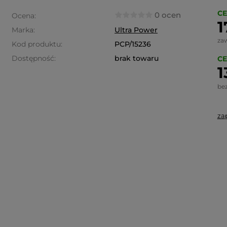
CE
0 ocen
Ocena:
1
Marka:
Ultra Power
za
Kod produktu:
PCP/15236
Dostępność:
brak towaru
CE
1
be
za