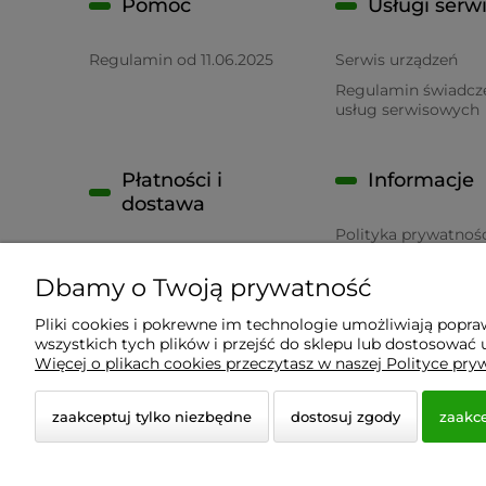
Pomoc
Usługi serw
Regulamin od 11.06.2025
Serwis urządzeń
Regulamin świadcz
usług serwisowych
Płatności i
Informacje
dostawa
Polityka prywatnoś
Płatność
RODO
Dbamy o Twoją prywatność
Czas realizacji zamówienia
Pliki cookies i pokrewne im technologie umożliwiają popr
wszystkich tych plików i przejść do sklepu lub dostosować u
Wyposażenie Gastronomii - Projekty Technologiczne
Więcej o plikach cookies przeczytasz w naszej Polityce pry
zaakceptuj tylko niezbędne
dostosuj zgody
zaakce
© 2026 a-bis.pl. Wszelkie prawa zastrzeżone.