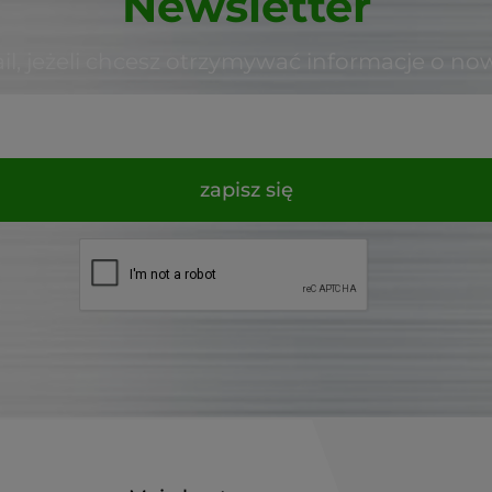
Newsletter
il, jeżeli chcesz otrzymywać informacje o no
zapisz się