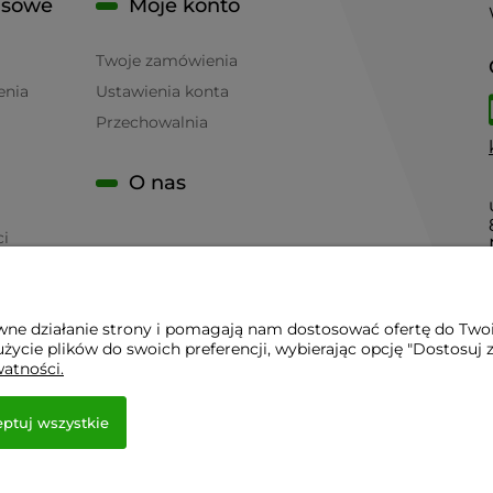
isowe
Moje konto
Twoje zamówienia
enia
Ustawienia konta
Przechowalnia
O nas
ci
awne działanie strony i pomagają nam dostosować ofertę do Two
życie plików do swoich preferencji, wybierając opcję "Dostosuj 
 - Sklep Gastronomiczny - Serwis Sprzętu Gastronomicznego | 
watności.
ptuj wszystkie