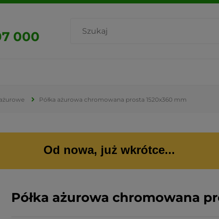
07 000
 ażurowe
Półka ażurowa chromowana prosta 1520x360 mm
Od nowa, już wkrótce...
Półka ażurowa chromowana pr