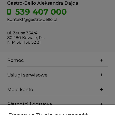
Gastro-Bello Aleksandra Dajda
539 407 000
kontakt@gastro-bello.pl
ul. Zeusa 35A/4,
80-180 Kowale, PL.
NIP: 561 156 52 31
Pomoc
Usługi serwisowe
Moje konto
Płatności i dostawa