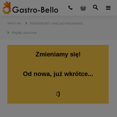
TRANSPORT I MAGAZYNOWANIE
Regały ażurowe
Zmieniamy się!
Od nowa, już wkrótce...
:)