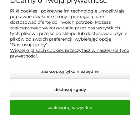
Dbamy o Twoją prywatność
Informacje
Pliki cookies i pokrewne im technologie umożliwiają
poprawne działanie strony i pomagają nam
O nas
dostosować ofertę do Twoich potrzeb. Możesz
zaakceptować wykorzystanie przez nas wszystkich
tych plików i przejść do sklepu lub dostosować użycie
plików do swoich preferencji, wybierając opcję
"Dostosuj zgody".
Wyposażenie Gastronomii - Projekty Technologiczne -
Więcej o plikach cookies przeczytasz w naszej Polityce
Sklep Gastronomiczny - Serwis Sprzętu
prywatności.
Gastronomicznego | Gdańsk - Trójmiasto - Pomorskie
zaakceptuj tylko niezbędne
dostosuj zgody
zaakceptuj wszystkie
© 2026 a-bis.pl. Wszelkie prawa zastrzeżone.
Styl graficzny i aplikacje ShopGadget.pl
Sklep
internetowy Shoper.pl