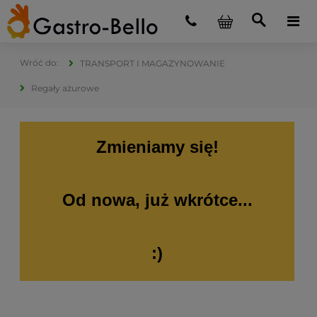
TRANSPORT I MAGAZYNOWANIE
Regały ażurowe
Zmieniamy się!
Od nowa, już wkrótce...
:)