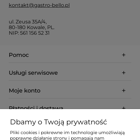
kontakt@gastro-bello.pl
ul. Zeusa 35A/4,
80-180 Kowale, PL.
NIP: 561 156 52 31
Pomoc
Usługi serwisowe
Moje konto
Płatności i dostawa
Dbamy o Twoją prywatność
Informacje
Pliki cookies i pokrewne im technologie umożliwiają
poprawne działanie strony i pomagają nam