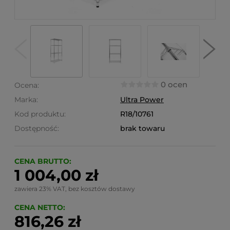
0 ocen
Ocena:
Marka:
Ultra Power
Kod produktu:
R18/10761
Dostępność:
brak towaru
CENA BRUTTO:
1 004,00 zł
zawiera 23% VAT, bez kosztów dostawy
CENA NETTO:
816,26 zł