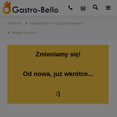
TRANSPORT I MAGAZYNOWANIE
Regały ażurowe
Zmieniamy się!
Od nowa, już wkrótce...
:)