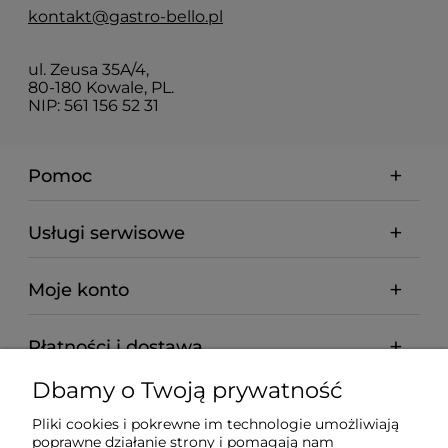
kontakt@gastro-bello.pl
ul. Zeusa 35A/4,
80-180 Kowale, PL.
NIP: 561 156 52 31
Pomoc
Usługi serwisowe
Moje konto
Płatności i dostawa
Dbamy o Twoją prywatność
Informacje
Pliki cookies i pokrewne im technologie umożliwiają
poprawne działanie strony i pomagają nam