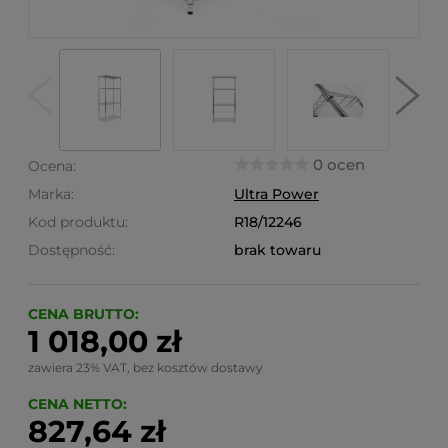
0 ocen
Ocena:
Marka:
Ultra Power
Kod produktu:
R18/12246
Dostępność:
brak towaru
CENA BRUTTO:
1 018,00 zł
zawiera 23% VAT, bez kosztów dostawy
CENA NETTO:
827,64 zł