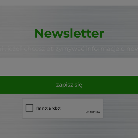
Newsletter
il, jeżeli chcesz otrzymywać informacje o no
zapisz się