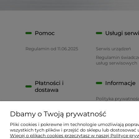
Pomoc
Usługi serw
Regulamin od 11.06.2025
Serwis urządzeń
Regulamin świadcz
usług serwisowych
Płatności i
Informacje
dostawa
Polityka prywatnoś
Płatność
RODO
Dbamy o Twoją prywatność
Czas realizacji zamówienia
Pliki cookies i pokrewne im technologie umożliwiają popr
wszystkich tych plików i przejść do sklepu lub dostosować u
Wyposażenie Gastronomii - Projekty Technologiczne
Więcej o plikach cookies przeczytasz w naszej Polityce pry