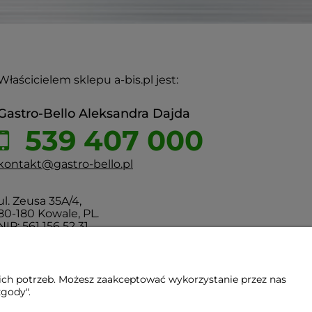
Właścicielem sklepu a-bis.pl jest:
Gastro-Bello Aleksandra Dajda
539 407 000
kontakt@gastro-bello.pl
ul. Zeusa 35A/4,
80-180 Kowale, PL.
NIP: 561 156 52 31
ich potrzeb. Możesz zaakceptować wykorzystanie przez nas
zgody".
Gdańsk - Trójmiasto - Pomorskie