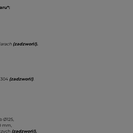
aru*:
iarach
(zadzwoń!).
I 304
(zadzwoń!)
.
b Ø125,
00 mm,
oczych
(zadzwoń!).