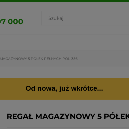
07 000
 MAGAZYNOWY 5 PÓŁEK PEŁNYCH POL-356
Od nowa, już wkrótce...
REGAŁ MAGAZYNOWY 5 PÓŁEK