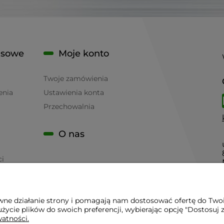
isowe
Moje konto
Twoje zamówienia
enia
Ustawienia konta
Przechowalnia
O nas
ci
awne działanie strony i pomagają nam dostosować ofertę do Two
życie plików do swoich preferencji, wybierając opcję "Dostosuj 
 - Sklep Gastronomiczny - Serwis Sprzętu Gastronomicznego | 
watności.