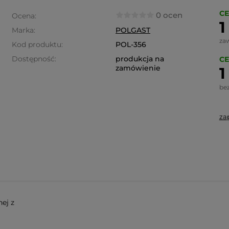
CE
0 ocen
Ocena:
1
Marka:
POLGAST
za
Kod produktu:
POL-356
Dostępność:
produkcja na
CE
zamówienie
1
be
za
nej z