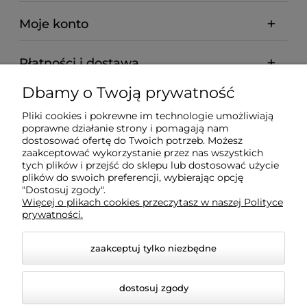
Moje konto
Płatności i dostawa
Dbamy o Twoją prywatność
Informacje
Pliki cookies i pokrewne im technologie umożliwiają
poprawne działanie strony i pomagają nam
O nas
dostosować ofertę do Twoich potrzeb. Możesz
zaakceptować wykorzystanie przez nas wszystkich
tych plików i przejść do sklepu lub dostosować użycie
plików do swoich preferencji, wybierając opcję
"Dostosuj zgody".
Wyposażenie Gastronomii - Projekty Technologiczne -
Więcej o plikach cookies przeczytasz w naszej Polityce
Sklep Gastronomiczny - Serwis Sprzętu
prywatności.
Gastronomicznego | Gdańsk - Trójmiasto - Pomorskie
zaakceptuj tylko niezbędne
dostosuj zgody