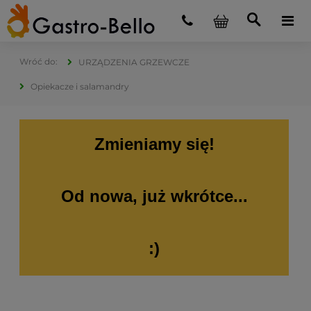
URZĄDZENIA GRZEWCZE
Opiekacze i salamandry
Zmieniamy się!
Od nowa, już wkrótce...
:)