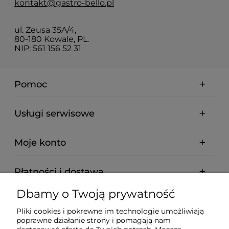
kontakt@gastro-bello.pl
ul. Zeusa 35A/4,
80-180 Kowale, PL.
NIP: 561 156 52 31
Pomoc
Usługi serwisowe
Moje konto
Płatności i dostawa
Dbamy o Twoją prywatność
Informacje
Pliki cookies i pokrewne im technologie umożliwiają
poprawne działanie strony i pomagają nam