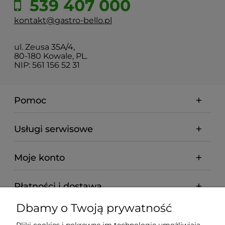
539 407 000
kontakt@gastro-bello.pl
ul. Zeusa 35A/4,
80-180 Kowale, PL.
NIP: 561 156 52 31
Pomoc
Usługi serwisowe
Moje konto
Płatności i dostawa
Dbamy o Twoją prywatność
Informacje