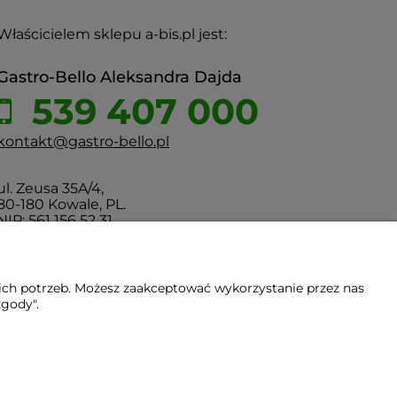
Właścicielem sklepu a-bis.pl jest:
Gastro-Bello Aleksandra Dajda
539 407 000
kontakt@gastro-bello.pl
ul. Zeusa 35A/4,
80-180 Kowale, PL.
NIP: 561 156 52 31
ich potrzeb. Możesz zaakceptować wykorzystanie przez nas
zgody".
Gdańsk - Trójmiasto - Pomorskie