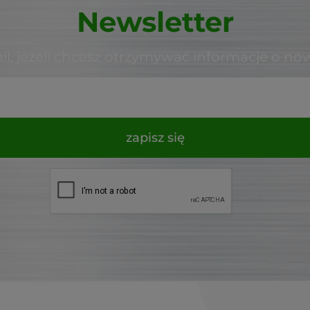
Newsletter
il, jeżeli chcesz otrzymywać informacje o no
zapisz się