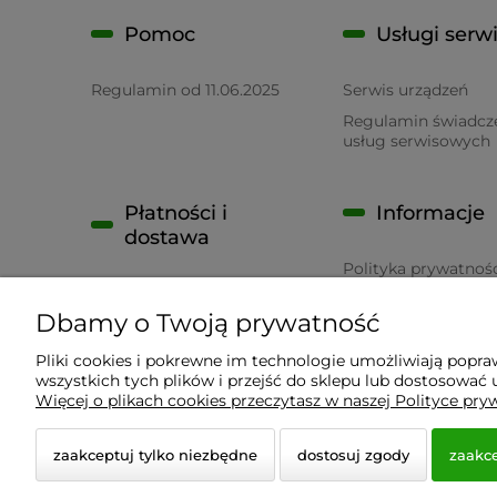
Pomoc
Usługi serw
Regulamin od 11.06.2025
Serwis urządzeń
Regulamin świadcz
usług serwisowych
Płatności i
Informacje
dostawa
Polityka prywatnoś
Płatność
RODO
Dbamy o Twoją prywatność
Czas realizacji zamówienia
Pliki cookies i pokrewne im technologie umożliwiają popr
wszystkich tych plików i przejść do sklepu lub dostosować u
Wyposażenie Gastronomii - Projekty Technologiczne
Więcej o plikach cookies przeczytasz w naszej Polityce pry
zaakceptuj tylko niezbędne
dostosuj zgody
zaakce