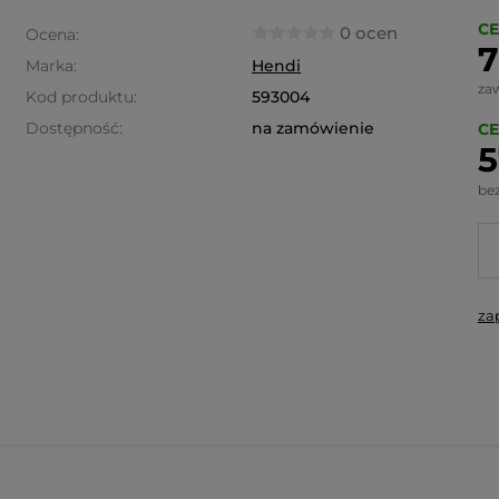
CE
0 ocen
Ocena:
7
Marka:
Hendi
za
Kod produktu:
593004
Dostępność:
na zamówienie
CE
5
be
za