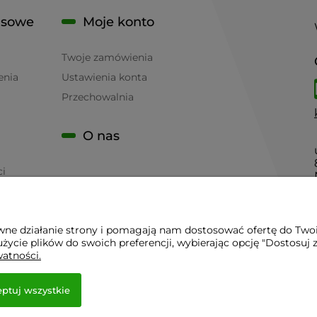
isowe
Moje konto
Twoje zamówienia
enia
Ustawienia konta
Przechowalnia
O nas
ci
awne działanie strony i pomagają nam dostosować ofertę do Two
życie plików do swoich preferencji, wybierając opcję "Dostosuj 
 - Sklep Gastronomiczny - Serwis Sprzętu Gastronomicznego | 
watności.
ptuj wszystkie