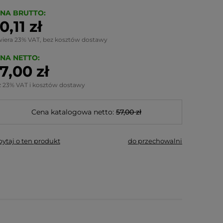
NA BRUTTO:
0,11 zł
wiera 23% VAT, bez kosztów dostawy
NA NETTO:
7,00 zł
z 23% VAT i kosztów dostawy
Cena katalogowa netto:
57,00 zł
pytaj o ten produkt
do przechowalni