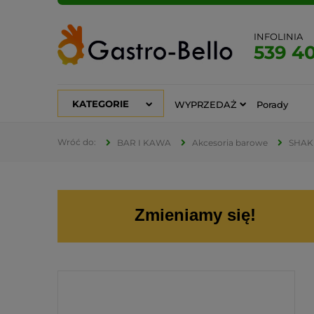
INFOLINIA
539 4
KATEGORIE
WYPRZEDAŻ
Porady
BAR I KAWA
Akcesoria barowe
SHAK
Zmieniamy się!