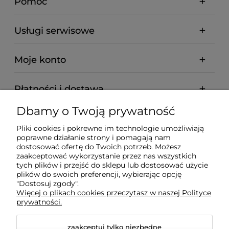
Pomoc
Usługi serwisowe
Moje konto
Płatności i dostawa
Dbamy o Twoją prywatność
Informacje
Pliki cookies i pokrewne im technologie umożliwiają
poprawne działanie strony i pomagają nam
O nas
dostosować ofertę do Twoich potrzeb. Możesz
zaakceptować wykorzystanie przez nas wszystkich
tych plików i przejść do sklepu lub dostosować użycie
plików do swoich preferencji, wybierając opcję
"Dostosuj zgody".
Wyposażenie Gastronomii - Projekty Technologiczne -
Więcej o plikach cookies przeczytasz w naszej Polityce
Sklep Gastronomiczny - Serwis Sprzętu
prywatności.
Gastronomicznego | Gdańsk - Trójmiasto - Pomorskie
zaakceptuj tylko niezbędne