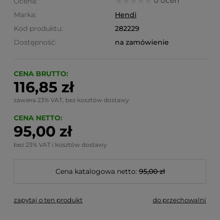
0 ocen
Ocena:
Marka:
Hendi
Kod produktu:
282229
Dostępność:
na zamówienie
CENA BRUTTO:
116,85 zł
zawiera 23% VAT, bez kosztów dostawy
CENA NETTO:
95,00 zł
bez 23% VAT i kosztów dostawy
Cena katalogowa netto:
95,00 zł
zapytaj o ten produkt
do przechowalni