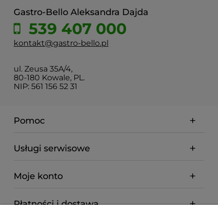
Gastro-Bello Aleksandra Dajda
539 407 000
kontakt@gastro-bello.pl
ul. Zeusa 35A/4,
80-180 Kowale, PL.
NIP: 561 156 52 31
Pomoc
Usługi serwisowe
Moje konto
Płatności i dostawa