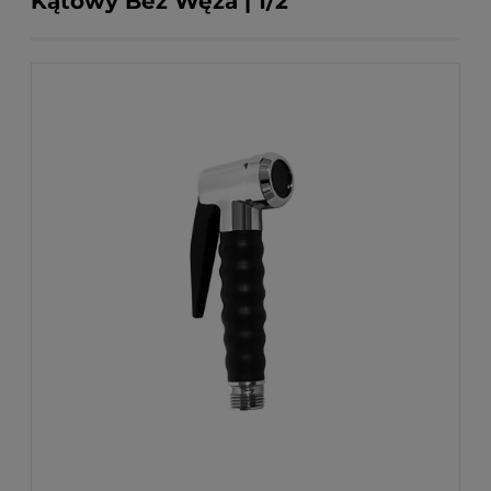
Kątowy Bez Węża | 1/2"