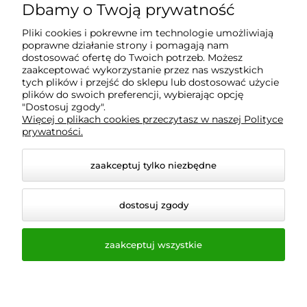
Dbamy o Twoją prywatność
Informacje
Pliki cookies i pokrewne im technologie umożliwiają
poprawne działanie strony i pomagają nam
O nas
dostosować ofertę do Twoich potrzeb. Możesz
zaakceptować wykorzystanie przez nas wszystkich
tych plików i przejść do sklepu lub dostosować użycie
plików do swoich preferencji, wybierając opcję
"Dostosuj zgody".
Wyposażenie Gastronomii - Projekty Technologiczne -
Więcej o plikach cookies przeczytasz w naszej Polityce
Sklep Gastronomiczny - Serwis Sprzętu
prywatności.
Gastronomicznego | Gdańsk - Trójmiasto - Pomorskie
zaakceptuj tylko niezbędne
dostosuj zgody
zaakceptuj wszystkie
© 2026 a-bis.pl. Wszelkie prawa zastrzeżone.
Styl graficzny i aplikacje ShopGadget.pl
Sklep
internetowy Shoper.pl