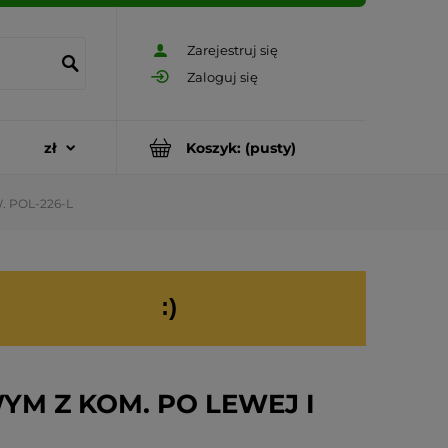
Zarejestruj się
Zaloguj się
Koszyk:
(pusty)
 POL-226-L
:)
M Z KOM. PO LEWEJ I