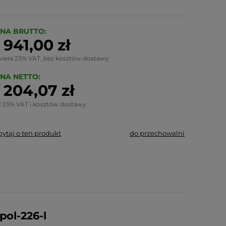
NA BRUTTO:
 941,00 zł
wiera 23% VAT, bez kosztów dostawy
NA NETTO:
 204,07 zł
z 23% VAT i kosztów dostawy
pytaj o ten produkt
do przechowalni
ol-226-l