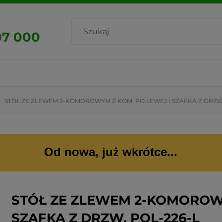
07 000
STÓŁ ZE ZLEWEM 2-KOMOROWYM Z KOM. PO LEWEJ I SZAFKĄ Z DRZW.
Od nowa, już wkrótce...
STÓŁ ZE ZLEWEM 2-KOMOROWY
SZAFKĄ Z DRZW. POL-226-L