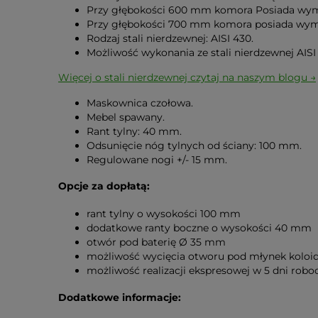
Przy głębokości 600 mm komora Posiada wym
Przy głębokości 700 mm komora posiada wym
Rodzaj stali nierdzewnej: AISI 430.
Możliwość wykonania ze stali nierdzewnej AIS
Więcej o stali nierdzewnej czytaj na naszym blogu →
Maskownica czołowa.
Mebel spawany.
Rant tylny: 40 mm.
Odsunięcie nóg tylnych od ściany: 100 mm.
Regulowane nogi +/- 15 mm.
Opcje za dopłatą:
rant tylny o wysokości 100 mm
dodatkowe ranty boczne o wysokości 40 mm
otwór pod baterię Ø 35 mm
możliwość wycięcia otworu pod młynek koloi
możliwość realizacji ekspresowej w 5 dni rob
Dodatkowe informacje: