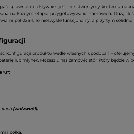
gać sprawnie i efektywnie, jeśli nie stworzymy ku temu odpo
zbędna na każdym etapie przygotowywania zamówień. Dużą ilo
ami pol-226-l. To niezwykle funkcjonalny, a przy tym solidnie
iguracji
ść konfiguracji produktu wedle własnych upodobań – oferuje
erię lub młynek. Możesz u nas zamówić stół, który będzie w p
aru*:
iarach
(zadzwoń!).
mi i półką.