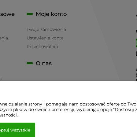
isowe
Moje konto
Twoje zamówienia
enia
Ustawienia konta
Przechowalnia
O nas
ci
awne działanie strony i pomagają nam dostosować ofertę do Two
życie plików do swoich preferencji, wybierając opcję "Dostosuj 
 - Sklep Gastronomiczny - Serwis Sprzętu Gastronomicznego | 
watności.
ptuj wszystkie