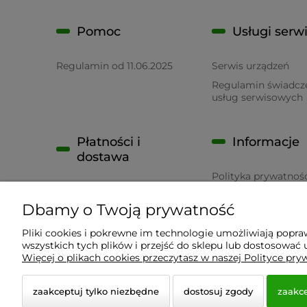
Pomoc
Usługi serw
Regulamin od 11.06.2025
Serwis urządzeń
Regulamin świadcz
usług serwisowych
Płatności i
Informacje
dostawa
Polityka prywatnoś
Płatność
RODO
Dbamy o Twoją prywatność
Czas realizacji zamówienia
Pliki cookies i pokrewne im technologie umożliwiają popr
wszystkich tych plików i przejść do sklepu lub dostosować u
Wyposażenie Gastronomii - Projekty Technologiczne
Więcej o plikach cookies przeczytasz w naszej Polityce pry
zaakceptuj tylko niezbędne
dostosuj zgody
zaakce