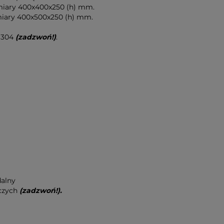
iary 400x400x250 (h) mm.
iary 400x500x250 (h) mm.
I 304
(zadzwoń!)
.
dalny
oczych
(zadzwoń!).