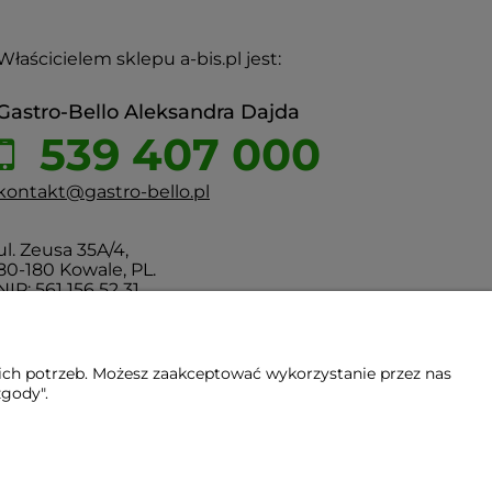
Właścicielem sklepu a-bis.pl jest:
Gastro-Bello Aleksandra Dajda
539 407 000
kontakt@gastro-bello.pl
ul. Zeusa 35A/4,
80-180 Kowale, PL.
NIP: 561 156 52 31
ich potrzeb. Możesz zaakceptować wykorzystanie przez nas
zgody".
Gdańsk - Trójmiasto - Pomorskie