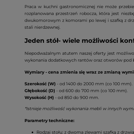
Praca w kuchni gastronomicznej nie może przebie
rozplanowana przestrzeń robocza, która jest nie
dwukomorowym z komorami po lewej i szafką z drzwi
stali nierdzewnej.
Jeden stół- wiele możliwości konf
Niepodważalnym atutem naszej oferty jest możliwo
wykonania dodatkowych rantów oraz otworów pod bat
Wymiary - cena zmienia się wraz ze zmianą wymi
Szerokość (W)
- od 1400 do 2000 mm (co 100 mm).
Głębokość (D)
- od 600 do 700 mm (co 100 mm).
Wysokość (H)
- od 850 do 900 mm.
*Istnieje możliwość wykonania mebli w innych wym
Parametry techniczne:
Rodzaj stołu: z dwoma zlewami szafką z drzwia