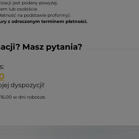
zacji jest podany powyżej.
em lub osobiście.
łatność na podstawie proformy).
y z odroczonym terminem płatności.
acji? Masz pytania?
s:
0
ej dyspozycji!
16.00 w dni robocze.