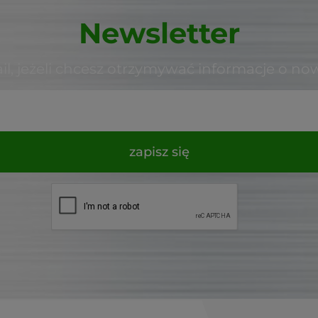
Newsletter
il, jeżeli chcesz otrzymywać informacje o no
zapisz się