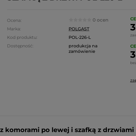
CE
0 ocen
Ocena:
3
Marka:
POLGAST
za
Kod produktu:
POL-226-L
Dostępność:
produkcja na
CE
zamówienie
3
be
za
omorami po lewej i szafką z drzwiami p