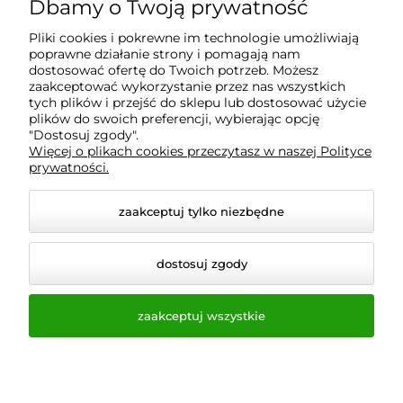
Dbamy o Twoją prywatność
Informacje
Pliki cookies i pokrewne im technologie umożliwiają
poprawne działanie strony i pomagają nam
O nas
dostosować ofertę do Twoich potrzeb. Możesz
zaakceptować wykorzystanie przez nas wszystkich
tych plików i przejść do sklepu lub dostosować użycie
plików do swoich preferencji, wybierając opcję
"Dostosuj zgody".
Wyposażenie Gastronomii - Projekty Technologiczne -
Więcej o plikach cookies przeczytasz w naszej Polityce
Sklep Gastronomiczny - Serwis Sprzętu
prywatności.
Gastronomicznego | Gdańsk - Trójmiasto - Pomorskie
zaakceptuj tylko niezbędne
dostosuj zgody
zaakceptuj wszystkie
© 2026 a-bis.pl. Wszelkie prawa zastrzeżone.
Styl graficzny i aplikacje ShopGadget.pl
Sklep
internetowy Shoper.pl