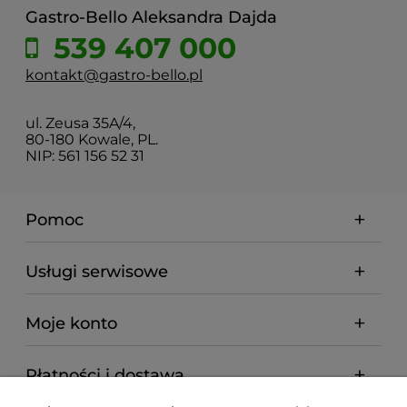
Gastro-Bello Aleksandra Dajda
539 407 000
kontakt@gastro-bello.pl
ul. Zeusa 35A/4,
80-180 Kowale, PL.
NIP: 561 156 52 31
Pomoc
Usługi serwisowe
Moje konto
Płatności i dostawa