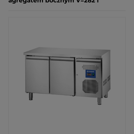
agregatem bocznym V=282 l