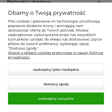
Płatności i dostawa
Dbamy o Twoją prywatność
Informacje
Pliki cookies i pokrewne im technologie umożliwiają
poprawne działanie strony i pomagają nam
O nas
dostosować ofertę do Twoich potrzeb. Możesz
zaakceptować wykorzystanie przez nas wszystkich
tych plików i przejść do sklepu lub dostosować użycie
plików do swoich preferencji, wybierając opcję
"Dostosuj zgody".
Wyposażenie Gastronomii - Projekty Technologiczne -
Więcej o plikach cookies przeczytasz w naszej Polityce
Sklep Gastronomiczny - Serwis Sprzętu
prywatności.
Gastronomicznego | Gdańsk - Trójmiasto - Pomorskie
zaakceptuj tylko niezbędne
dostosuj zgody
zaakceptuj wszystkie
© 2026 a-bis.pl. Wszelkie prawa zastrzeżone.
Styl graficzny i aplikacje ShopGadget.pl
Sklep