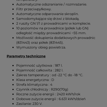
Automatyczne odszranianie / rozmrażanie.
Filtr przeciwpyłkowy.
Automatyczne odparowanie skroplin.
Samodomykające się drzwi z blokadą.
2 ruszty GN 1/1 z prowadnicami w komplecie.
10 poziomów na prowadnice (półek lub GN)
odległość między prowadnicami ~55 mm.
Możliwość dokupienia dodatkowych prowadnic
(831443) oraz półek (831445).
Wymuszony obieg powietrza.
Parametry techniczne
Pojemność użytkowa : 187 l.
Pojemność całkowita : 282 l.
Zakres temperatury : od -22 °C do -18 °C.
Klasa energetyczna : D
Strefa klimatyczna : 4
Czynnik chłodniczy : R290(70g)
Roczne zużycie energii : 2420 kWh/rok
Dobowe zużycie energii : 6.631 kWh/dzień
Zasilanie: 230 V.