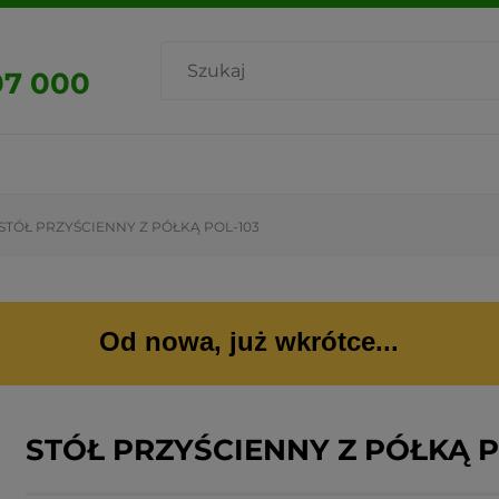
07 000
STÓŁ PRZYŚCIENNY Z PÓŁKĄ POL-103
Od nowa, już wkrótce...
STÓŁ PRZYŚCIENNY Z PÓŁKĄ P