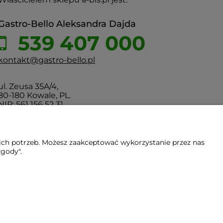
Gastro-Bello Aleksandra Dajda
539 407 000
kontakt@gastro-bello.pl
ul. Zeusa 35A/4,
80-180 Kowale, PL.
NIP: 561 156 52 31
ich potrzeb. Możesz zaakceptować wykorzystanie przez nas
zgody".
Gdańsk - Trójmiasto - Pomorskie