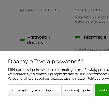
Regulamin od 11.06.2025
Serwis urządzeń
Regulamin świadcz
usług serwisowych
Płatności i
Informacje
dostawa
Polityka prywatnoś
Płatność
RODO
Dbamy o Twoją prywatność
Czas realizacji zamówienia
Pliki cookies i pokrewne im technologie umożliwiają popr
wszystkich tych plików i przejść do sklepu lub dostosować u
Wyposażenie Gastronomii - Projekty Technologiczne
Więcej o plikach cookies przeczytasz w naszej Polityce pry
zaakceptuj tylko niezbędne
dostosuj zgody
zaakce
© 2026 a-bis.pl. Wszelkie prawa zastrzeżone.
Styl graficzny i aplikacje ShopGadget.pl
Sklep interne