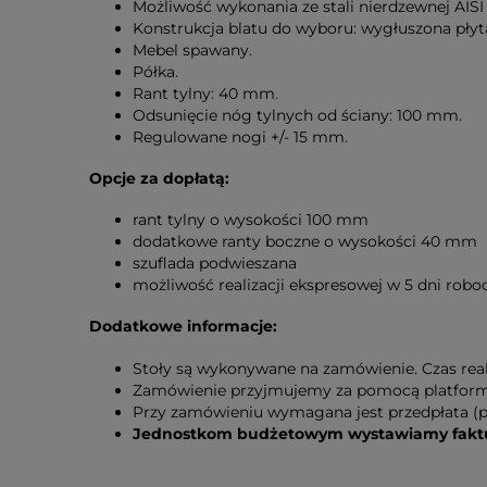
Możliwość wykonania ze stali nierdzewnej AIS
Konstrukcja blatu do wyboru: wygłuszona pł
Mebel spawany.
Półka.
Rant tylny: 40 mm.
Odsunięcie nóg tylnych od ściany: 100 mm.
Regulowane nogi +/- 15 mm.
Opcje za dopłatą:
rant tylny o wysokości 100 mm
dodatkowe ranty boczne o wysokości 40 mm
szuflada podwieszana
możliwość realizacji ekspresowej w 5 dni rob
Dodatkowe informacje:
Stoły są wykonywane na zamówienie. Czas reali
Zamówienie przyjmujemy za pomocą platformy i
Przy zamówieniu wymagana jest przedpłata (p
Jednostkom budżetowym wystawiamy faktur