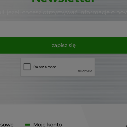
il, jeżeli chcesz otrzymywać informacje o no
zapisz się
isowe
Moje konto