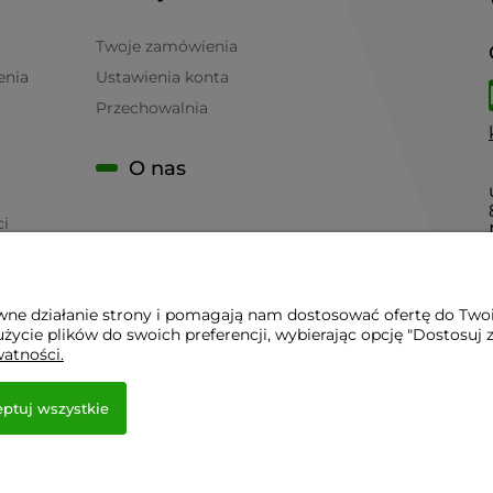
Twoje zamówienia
enia
Ustawienia konta
Przechowalnia
O nas
ci
awne działanie strony i pomagają nam dostosować ofertę do Two
życie plików do swoich preferencji, wybierając opcję "Dostosuj 
 - Sklep Gastronomiczny - Serwis Sprzętu Gastronomicznego | 
watności.
ptuj wszystkie
towy Shoper.pl