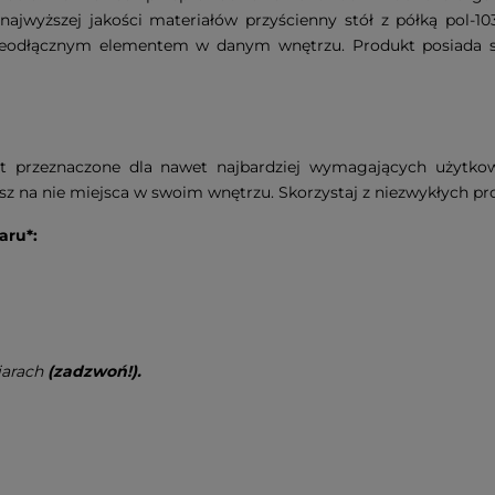
 najwyższej jakości materiałów przyścienny stół z półką pol
nieodłącznym elementem w danym wnętrzu. Produkt posiada sz
jest przeznaczone dla nawet najbardziej wymagających użytk
sz na nie miejsca w swoim wnętrzu. Skorzystaj z niezwykłych pr
aru*:
iarach
(zadzwoń!).
.