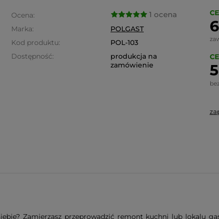
CE
1 ocena
Ocena:
6
Marka:
POLGAST
za
Kod produktu:
POL-103
Dostępność:
produkcja na
CE
zamówienie
5
be
za
iebie? Zamierzasz przeprowadzić remont kuchni lub lokalu ga