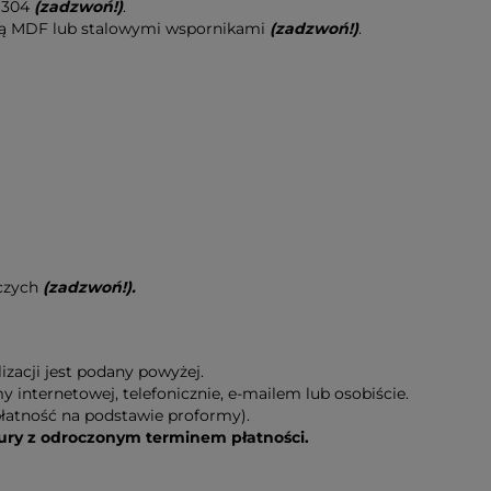
I 304
(zadzwoń!)
.
ytą MDF lub stalowymi wspornikami
(zadzwoń!)
.
oczych
(zadzwoń!).
zacji jest podany powyżej.
nternetowej, telefonicznie, e-mailem lub osobiście.
łatność na podstawie proformy).
y z odroczonym terminem płatności.