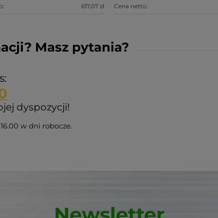
o:
617,07 zł
Cena netto:
acji? Masz pytania?
s:
0
ej dyspozycji!
16.00 w dni robocze.
Newsletter