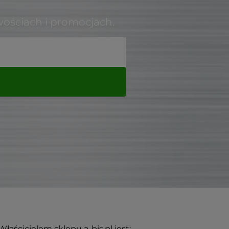
wościach i promocjach.
Właścicielem sklepu a-bis.pl jest: