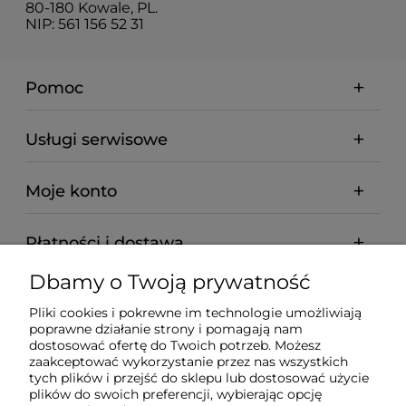
80-180 Kowale, PL.
NIP: 561 156 52 31
Pomoc
Usługi serwisowe
Moje konto
Płatności i dostawa
Dbamy o Twoją prywatność
Informacje
Pliki cookies i pokrewne im technologie umożliwiają
poprawne działanie strony i pomagają nam
O nas
dostosować ofertę do Twoich potrzeb. Możesz
zaakceptować wykorzystanie przez nas wszystkich
tych plików i przejść do sklepu lub dostosować użycie
plików do swoich preferencji, wybierając opcję