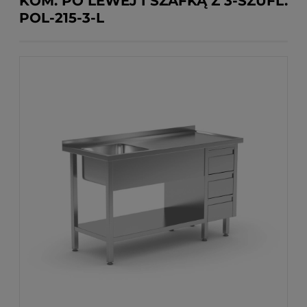
KOM. PO LEWEJ I SZAFKĄ Z 3-SZUFL.
POL-215-3-L