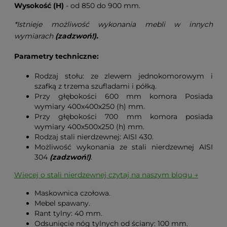
Wysokość (H)
- od 850 do 900 mm.
*Istnieje możliwość wykonania mebli w innych
wymiarach
(zadzwoń!).
Parametry techniczne:
Rodzaj stołu: ze zlewem jednokomorowym i
szafką z trzema szufladami i półką.
Przy głębokości 600 mm komora Posiada
wymiary 400x400x250 (h) mm.
Przy głębokości 700 mm komora posiada
wymiary 400x500x250 (h) mm.
Rodzaj stali nierdzewnej: AISI 430.
Możliwość wykonania ze stali nierdzewnej AISI
304
(zadzwoń!)
.
Więcej o stali nierdzewnej czytaj na naszym blogu →
Maskownica czołowa.
Mebel spawany.
Rant tylny: 40 mm.
Odsunięcie nóg tylnych od ściany: 100 mm.